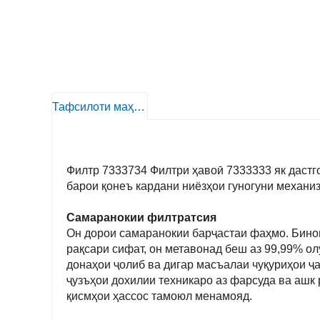
Тафсилоти маҳсулот
Филтр 7333734 Филтри ҳавоӣ 7333333 як дастг
барои қонеъ кардани ниёзҳои гуногуни механи
Самаранокии филтратсия
Он дорои самаранокии барҷастаи фаҳмо. Бинош
рақсари сифат, он метавонад беш аз 99,99% ол
донаҳои ҷолиб ва дигар масъалаи чуқуриҳои ҷа
ҷузъҳои дохилии техникаро аз фарсуда ва ашк 
қисмҳои ҳассос тамоюл менамояд.