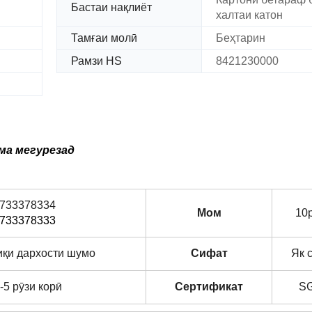
Бастаи нақлиёт
халтаи катон
Тамғаи молӣ
Беҳтарин
Рамзи HS
8421230000
ма мегурезад
733378334
Мом
10
733378333
қи дархости шумо
Сифат
Як 
-5 рӯзи корӣ
Сертификат
S