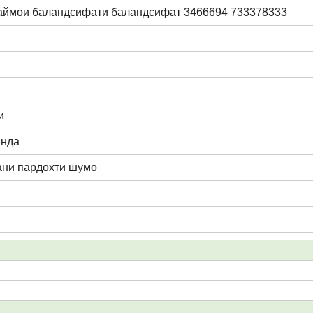
аймои баландсифати баландсифат 3466694 733378333
ӣ
анда
тани пардохти шумо