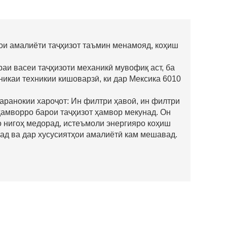
рои амалиёти таҷҳизот таъмин менамояд, коҳиш
 васеи таҷҳизоти механикӣ мувофиқ аст, ба
хникаи техникии кишоварзӣ, ки дар Мексика 6010
маранокии хароҷот: Ин филтри ҳавоӣ, ин филтри
ҳамворро барои таҷҳизот ҳамвор мекунад. Он
о нигоҳ медорад, истеъмоли энергияро коҳиш
ад ва дар хусусиятҳои амалиётӣ кам мешавад.