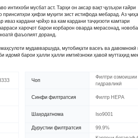
во интихоби мусбат аст. Тарҳи он аксар вақт ҷузъҳои ғайри
бо принсипҳои ҳифзи муҳити зист истифода мебарад. Аз ҷиҳ
р иваз кардани ҷойҳо ва кам кардани таҷҳизоти камтари
зарраси хароҷот барои корбарон оварда мерасонад, новоба
аноатӣ фаъолият доранд.
- маҳсулоти мудавваршуда, мутобиқати васеъ ва давомнокӣ 
би идомӣ барои ҳалли ҳалли имтиёзноки ҳавоӣ муттаҳид ме
Филтри озмоишии
8333
Чоп
гидравликӣ
Синфи филтратсия
Филтр HEPA
Шаҳодатнома
Iso9001
Дурустии филтратсия
99.9%
Картони бетараф 