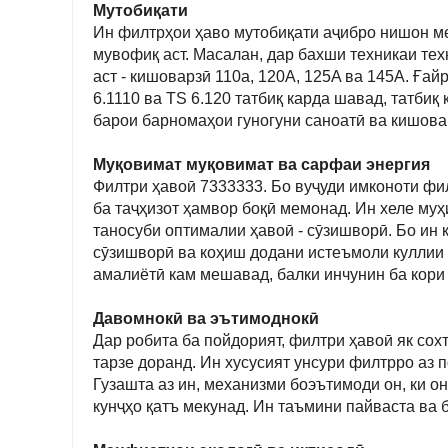
Мутобиқати
Ин филтрҳои ҳаво мутобиқати аҷибро нишон мед
мувофиқ аст. Масалан, дар бахши техникаи те
аст - кишоварзӣ 110a, 120A, 125A ва 145A. Ғай
6.1110 ва TS 6.120 татбиқ карда шавад, татби
барои барномаҳои гуногуни саноатӣ ва кишова
Муқовимат муқовимат ва сарфаи энергия
Филтри ҳавоӣ 7333333. Бо вуҷуди имконоти фи
ба таҷҳизот ҳамвор боқӣ мемонад. Ин хеле муҳ
таносуби оптималии ҳавоӣ - сӯзишворӣ. Бо ин 
сӯзишворӣ ва коҳиш додани истеъмоли куллии б
амалиётӣ кам мешавад, балки инчунин ба кори
Давомнокӣ ва эътимоднокӣ
Дар робита ба пойдорият, филтри ҳавоӣ як со
тарзе доранд. Ин хусусият унсури филтрро аз 
Гузашта аз ин, механизми боэътимоди он, ки он
кунҷҳо қатъ мекунад. Ин таъмини пайваста ва