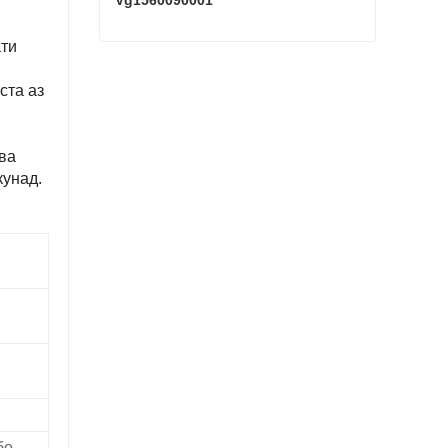
Vg1560090001
ати
SINOTRUK HOWO Starter Vg1560090001
ста аз
Ҳоло тамос гиред
ва
кунад.
бо