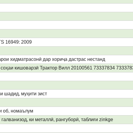
TS 16949: 2009
арои хидматрасонӣ дар хориҷа дастрас нестанд
соҳаи кишоварзӣ Трактор Вилл 20100561 73337834 733378
и шадид, муҳити зист
и об, номаълум
галванизод, ки металлӣ, рангуборӣ, таблиғи zinkge