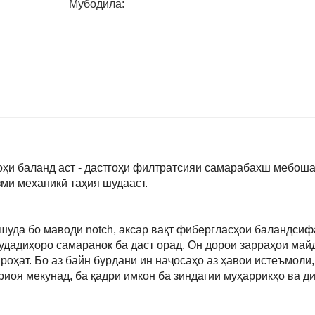
Мубодила:
оҳи баланд аст - дастгоҳи филтратсияи самарабахш мебоша
зми механикӣ таҳия шудааст.
уда бо маводи notch, аксар вақт фибергласҳои баландсифа
удадиҳоро самаранок ба даст орад. Он дорои зарраҳои май
роҳат. Бо аз байн бурдани ин наҷосаҳо аз ҳавои истеъмолӣ,
риоя мекунад, ба қадри имкон ба зиндагии муҳаррикҳо ва д