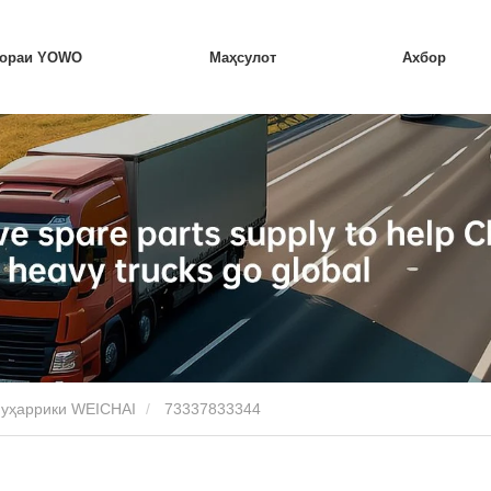
бораи YOWO
Маҳсулот
Ахбор
муҳаррики WEICHAI
73337833344