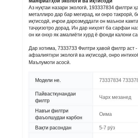
Манфиатҳои экологӣ ва иқтисодӣ
Аз нуқтаи назари экологӣ, 193337834 филтри ҳа
металлиро дар бар мегирад, ки онро такрорӣ, 
иқтисодӣ, иҷрои дарозмуддати он маънои камта
таҷҳизотро дорад. Ин дар ниҳоят ба сарфаи на
он ки онҳо як амалиёти хурд ё фонди калони с
Дар хотима, 7333733 Филтри ҳавоӣ филтр аст 
афзалиятҳои экологӣ ва иқтисодӣ, онро интихо
Маълумоти асосӣ.
Модели не.
73337834 73337
Пайвасткунандаи
Чарх мезанед
филтр
Навъи филтри
Оима
фаъолшудаи карбон
Вақти расондан
5-7 рӯз