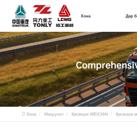
Хона
Дар 
Хона
Маҳсулот
Қисмҳои WEICHAI
Қисмҳои 