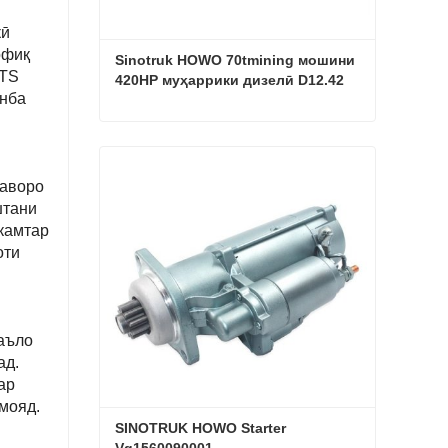
кӣ
офиқ
Sinotruk HOWO 70tmining мошини 
 TS
420HP муҳаррики дизелӣ D12.42
анба
Sinotruk HOWO 70tmining мошини 420HP муҳаррики дизелӣ D12.42
Ҳоло тамос гиред
ҳаворо
штани
 камтар
оти
 аъло
ад.
ар
мояд.
SINOTRUK HOWO Starter 