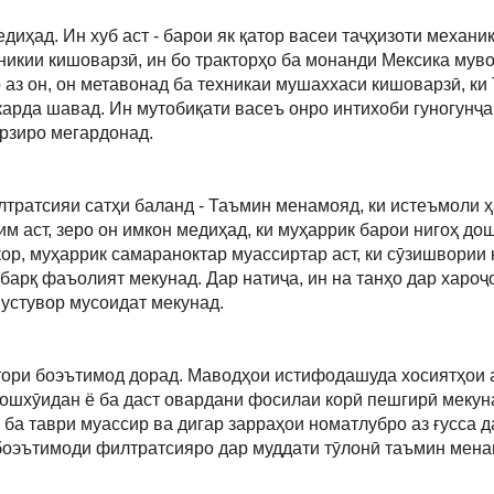
иҳад. Ин хуб аст - барои як қатор васеи таҷҳизоти механи
хникии кишоварзӣ, ин бо тракторҳо ба монанди Мексика мув
р аз он, он метавонад ба техникаи мушаххаси кишоварзӣ, ки
қ карда шавад. Ин мутобиқати васеъ онро интихоби гуногунҷ
рзиро мегардонад.
лтратсияи сатҳи баланд - Таъмин менамояд, ки истеъмоли 
им аст, зеро он имкон медиҳад, ки муҳаррик барои нигоҳ до
кор, муҳаррик самараноктар муассиртар аст, ки сӯзишвории
арқ ​​фаъолият мекунад. Дар натиҷа, ин на танҳо дар хароҷ
 устувор мусоидат мекунад.
хтори боэътимод дорад. Маводҳои истифодашуда хосиятҳои
пошхӯидан ё ба даст овардани фосилаи корӣ пешгирӣ мекун
 ба таври муассир ва дигар зарраҳои номатлубро аз ғусса д
 боэътимоди филтратсияро дар муддати тӯлонӣ таъмин мена