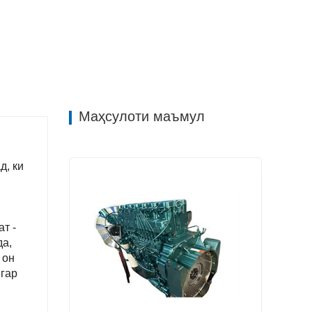
Маҳсулоти маъмул
д, ки
т -
да,
 он
игар