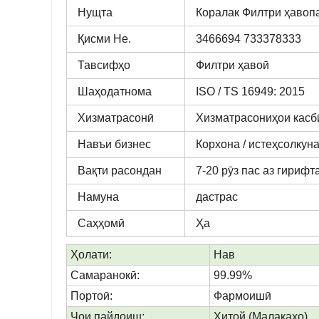
Нущта
Коралак Филтри ҳавоп
Қисми Не.
3466694 733378333
Тавсифҳо
Филтри ҳавоӣ
Шаҳодатнома
ISO / TS 16949: 2015
Хизматрасонӣ
Хизматрасониҳои касб
Навъи бизнес
Корхона / истеҳсолкун
Вақти расондан
7-20 рӯз пас аз гириф
Намуна
дастрас
Саҳҳомӣ
Ҳа
Ҳолати:
Нав
Самаранокӣ:
99.99%
Портоӣ:
Фармоишӣ
Ҷои пайдоиш:
Хитой (Малакаҳо)