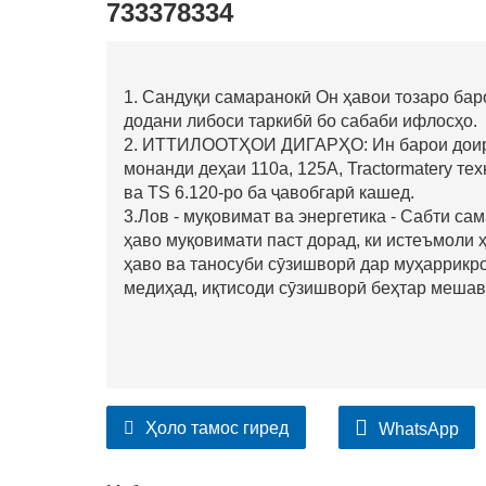
733378334
1. Сандуқи самаранокӣ Он ҳавои тозаро ба
додани либоси таркибӣ бо сабаби ифлосҳо.
2. ИТТИЛООТҲОИ ДИГАРҲО: Ин барои доираи
монанди деҳаи 110a, 125A, Tractormatery те
ва TS 6.120-ро ба ҷавобгарӣ кашед.
3.Лов - муқовимат ва энергетика - Сабти са
ҳаво муқовимати паст дорад, ки истеъмоли 
ҳаво ва таносуби сӯзишворӣ дар муҳаррикр
медиҳад, иқтисоди сӯзишворӣ беҳтар мешав
Ҳоло тамос гиред
WhatsApp