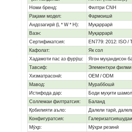
Номи бренд:
Филтри CNH
Рақами модел:
Фармоишӣ
Андозагирӣ (L * W * H):
Муқаррарӣ
Вазн:
Муқаррарӣ
Сертификатсия:
EN779: 2012: ISO / 
Кафолат:
Як сол
Хадамоти пас аз фурӯш:
Ягон муҳандисон б
Тавсиф:
Элементҳои филми 
Хизматрасонӣ:
OEM / ODM
Мавод:
Мураббошӣ
Истифода дар:
Боди муҳити шамол
Соллемаи филтратсия:
Баланд
Қобилияти аъло:
Далели тарӣ, далел
Конфигуратсия:
Галеризатсияшудаи 
Мӯҳр:
Мӯҳри резинӣ