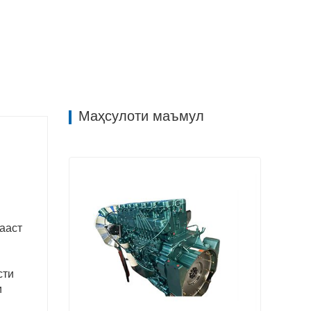
Маҳсулоти маъмул
ааст
сти
и