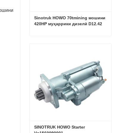
мошини
Sinotruk HOWO 70tmining мошини 
420HP муҳаррики дизелӣ D12.42
Sinotruk HOWO 70tmining мошини 420HP муҳаррики дизелӣ D12.42
Ҳоло тамос гиред
SINOTRUK HOWO Starter 