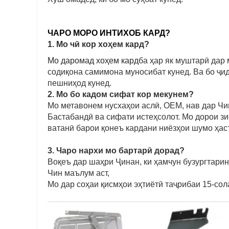
ЧАРО МОРО ИНТИХОБ КАРД?
1. Мо чӣ кор хоҳем кард?
Мо даромад хоҳем кард
ба ҳар як муштарӣ дар
содиқона самимона муносибат кунед. Ва бо ҷ
пешниҳод кунед.
2. Мо бо кадом сифат кор мекунем?
Мо метавонем нусхаҳои аслӣ, OEM, нав дар Чи
Бастабандӣ ва сифати истеҳсолот. Мо дорои зи
ватанӣ барои қонеъ кардани ниёзҳои шумо ҳас
3. Чаро нархи мо бартарӣ дорад?
Воқеъ дар шаҳри Ҷинан, ки ҳамчун бузургтарин
Чин маълум аст,
Мо дар соҳаи қисмҳои эҳтиётӣ таҷрибаи 15-сол