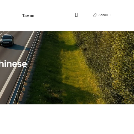
Забон
Тамос