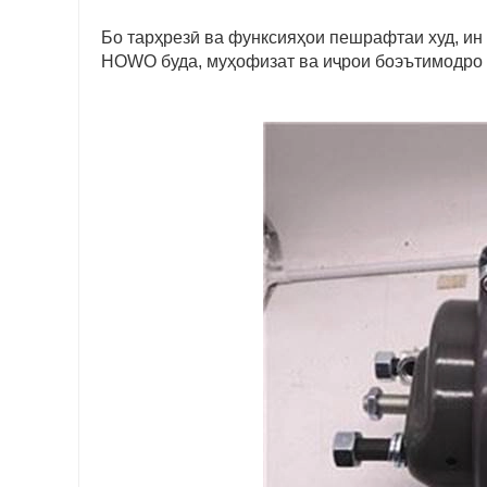
Бо тарҳрезӣ ва функсияҳои пешрафтаи худ, ин
HOWO буда, муҳофизат ва иҷрои боэътимодро 