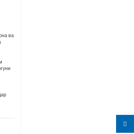
она ва
а
м
огуни
дар