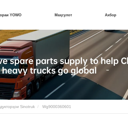
бораи YOWO
Маҳсулот
Ахбор
дукторҳои Sinotruk
Wg9000360601