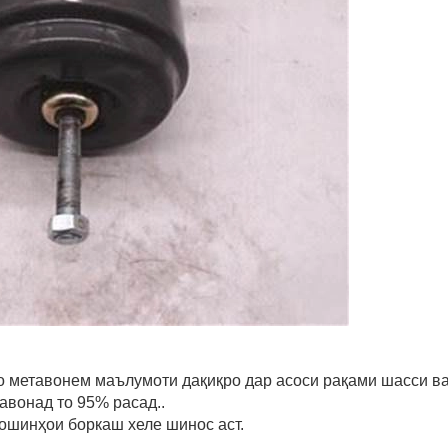
мо метавонем маълумоти дақиқро дар асоси рақами шасси в
авонад то 95% расад..
мошинҳои боркаш хеле шинос аст.