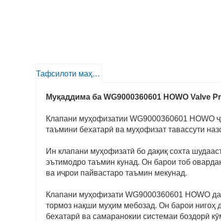
Тафсилоти маҳсулот
Муқаддима ба WG9000360601 HOWO Valve Pro
Клапани муҳофизатии WG9000360601 HOWO ҷу
таъмини бехатарӣ ва муҳофизат тавассути на
Ин клапани муҳофизатӣ бо дақиқ сохта шудааст
эътимодро таъмин кунад. Он барои тоб оварда
ва иҷрои пайвастаро таъмин мекунад.
Клапани муҳофизати WG9000360601 HOWO дар 
тормоз нақши муҳим мебозад. Он барои нигоҳ
бехатарӣ ва самаранокии системаи боздорӣ кӯ