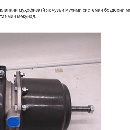
 клапани муҳофизатӣ як ҷузъи муҳими системаи боздории 
таъмин мекунад.