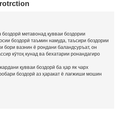
otrction
з боздорӣ метавонад қувваи боздории
осии боздорӣ таъмин намуда, таъсири боздории
и бори вазнин ё рондани баландсуръат, он
ссир кӯтоҳ кунад ва бехатарии ронандагиро
 кардани қувваи боздорӣ ба ҳар як чарх
аробари боздорӣ аз ҳаракат ё лағжиши мошин