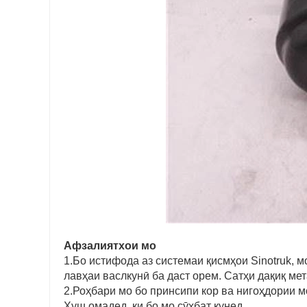
Афзалиятхои мо
1.Бо истифода аз системаи қисмҳои Sinotruk, 
лавҳаи васлкунӣ ба даст орем. Сатҳи дақиқ мет
2.Роҳбари мо бо принсипи кор ва нигоҳдории 
Хуш омадед, ки бо мо сӯҳбат кунед.