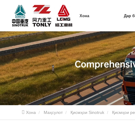
Хона
Дар 
Хона
Маҳсулот
Қисмҳои Sinotruk
Қисмҳои ре