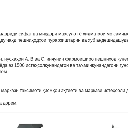
 мавриди сифат ва миқдори маҳсулот ё хидматҳои мо самим
идду ҷаҳд пешниҳодҳои пурарзиштарин ва хуб андешидашуд
н, нусхаҳои A, B ва C, инчунин фармоиширо пешниҳод куне
ёда аз 1500 истеҳсолкунандагон ва таъминкунандагони гун
тем
 маркази тақсимоти қисмҳои эҳтиётӣ ва маркази истеҳсолӣ 
а дорем.