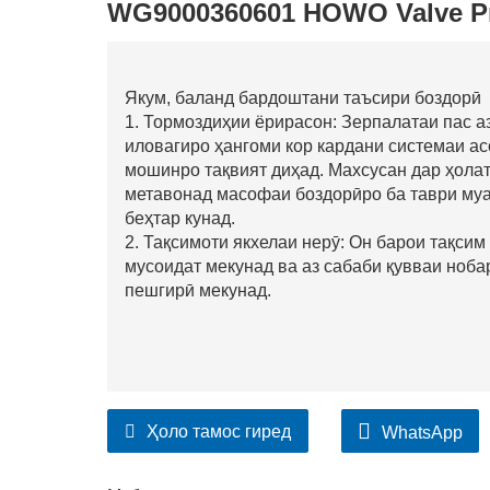
WG9000360601 HOWO Valve Pr
Якум, баланд бардоштани таъсири боздорӣ
1. Тормоздиҳии ёрирасон: Зерпалатаи пас а
иловагиро ҳангоми кор кардани системаи ас
мошинро тақвият диҳад. Махсусан дар ҳолат
метавонад масофаи боздорӣро ба таври муа
беҳтар кунад.
2. Тақсимоти якхелаи нерӯ: Он барои тақсим
мусоидат мекунад ва аз сабаби қувваи ноб
пешгирӣ мекунад.
Ҳоло тамос гиред
WhatsApp