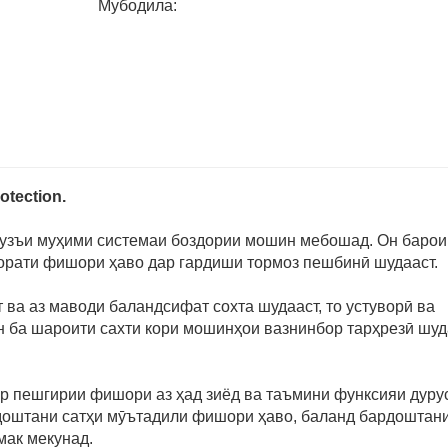
Мубодила:
tection.
зъи муҳими системаи боздории мошин мебошад. Он барои
зорати фишори ҳаво дар гардиши тормоз пешбинӣ шудааст.
 ва аз маводи баландсифат сохта шудааст, то устуворӣ ва
н ба шароити сахти кори мошинҳои вазнинбор тарҳрезӣ шуд
пешгирии фишори аз ҳад зиёд ва таъмини функсияи дуру
 доштани сатҳи мӯътадили фишори ҳаво, баланд бардоштан
мак мекунад.