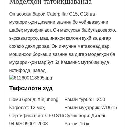
Моделҳои татбиқшаванда
Он асосан барои Caterpillar C15, C18 ва
муҳаррикҳои дизелии вазнин бо ҷойивазкунии
шабеҳ мувофиқ аст. Он махсусан ба бульдозерхо,
экскаваторхо, машинахои калони кухй ва дигар
сохахо дахл дорад. Он инчунин метавонад дар
мошинҳои боркаши вазнин ва дигар моделҳои ба
муҳаррикҳои марбут ба Камминс мутобиқшуда
истифода шавад.
Тафсилоти зуд
Номи бренд: Xinjuheng
Рамзи турбо: HX50
Кафолат: 12 моҳ
Рамзи муҳаррик: WD615
Сертификатсия: CE/TS16
Сӯзишворӣ: Дизель
949/ISO9001:2008
Вазни: 16 кг