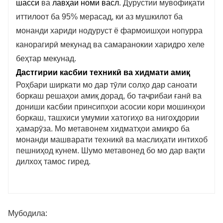
шасси
ва
лавҳаи номи васл
. Дурустии мувофиқати
иттилоот ба 95% мерасад, ки аз мушкилот ба
монанди хариди нодуруст ё фармоишҳои нопурра
канорагирӣ мекунад ва самаранокии харидро хеле
беҳтар мекунад.
Дастгирии касбии техникӣ ва хидмати амиқ
Роҳбари ширкати мо дар тӯли солҳо дар саноати
боркаш решаҳои амиқ дорад, бо таҷрибаи ғанӣ ва
дониши касбии принсипҳои асосии кори мошинҳои
боркаш, ташхиси умумии хатогиҳо ва нигоҳдории
ҳамарӯза. Мо метавонем хидматҳои амиқро ба
монанди машварати техникӣ ва маслиҳати интихоб
пешниҳод кунем. Шумо метавонед бо мо дар вақти
дилхоҳ тамос гиред.
Мубодила: