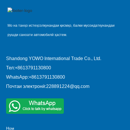
Мо на танҳо истеҳсолкунандаи қисмҳо, балки мусоидаткунандаи
рушди саноати автомобилӣ ҳастем.
Shandong YOWO International Trade Co., Ltd.
Тел:
+8613791130800
WhatsApp:
+8613791130800
Почтаи электронӣ:
228891224@qq.com