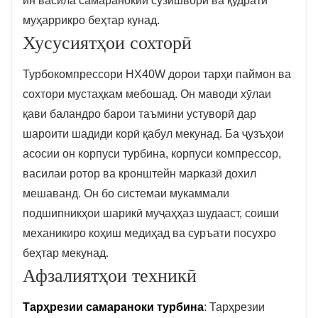
ин васила самаранокии сӯзишворӣ ва қудрати
муҳаррикро беҳтар кунад.
Хусусиятҳои сохторӣ
Турбокомпрессори HX40W дорои тарҳи паймон ва
сохтори мустаҳкам мебошад. Он маводи хӯлаи
қави баландро барои таъмини устуворӣ дар
шароити шадиди корӣ қабул мекунад. Ба ҷузъҳои
асосии он корпуси турбина, корпуси компрессор,
василаи ротор ва кронштейн марказӣ дохил
мешаванд. Он бо системаи мукаммали
подшипникҳои шарикӣ муҷаҳҳаз шудааст, соиши
механикиро коҳиш медиҳад ва суръати посухро
беҳтар мекунад.
Афзалиятҳои техникӣ
Тарҳрезии самараноки турбина
: Тарҳрезии