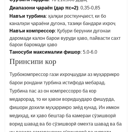
Диапазони ҷараён (дар πc=2)
: 0,35-0,85
Навъи турбина
: ҳалқаи росткунҷаест, ки бо
каналҳои ҷараёни дугона, тазиқи бандари ихроҷ
Навъи компрессор
: Қубури берунии дугонаи
даромади калон барои вуруди ҳаво, пайвасти сахт
барои баромади ҳаво
Таносуби максималии фишор
: 5.0-6.0
Принсипи кор
Турбокомпрессор гази ихроҷшудаи аз муҳаррикро
барои рондани турбина истифода мебарад.
Турбина пас аз он компрессорро ба кор
медарорад, то ки ҳавои воридшударо фишурда,
фишори дохили муҳаррикро зиёд кунад. Ин имкон
медиҳад, ки ҳаво бештар ба камераи сӯзишворӣ
ворид шавад ва бо сӯзишворӣ омехта шавад ва ба