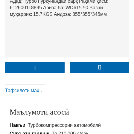
Адад: Турбо пуркунандаи барқ Рақами қисм:
612600118895 Ариза ба: WD615.50 Вазни
муҳаррик: 15.7KGS Андоза: 355*355*345мм
Тафсилоти маҳсулот
Маълумоти асосӣ
Навъи
: Турбокомпрессории автомобилӣ
Суръати гардиш
: То 210,000 д/дақ