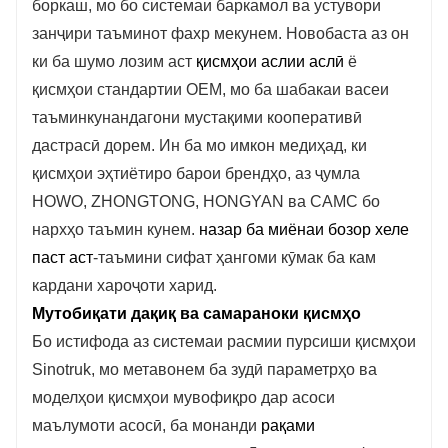
боркаш, мо бо системаи баркамол ва устувори
занҷири таъминот фахр мекунем. Новобаста аз он
ки ба шумо лозим аст
қисмҳои аслии аслӣ
ё
қисмҳои стандартии OEM, мо ба шабакаи васеи
таъминкунандагони мустақими кооперативӣ
дастрасӣ дорем. Ин ба мо имкон медиҳад, ки
қисмҳои эҳтиётиро барои брендҳо, аз ҷумла
HOWO, ZHONGTONG, HONGYAN ва CAMC бо
нархҳо таъмин кунем.
назар ба миёнаи бозор хеле
паст аст
-таъмини сифат ҳангоми кӯмак ба кам
кардани хароҷоти харид.
Мутобиқати дақиқ ва самараноки қисмҳо
Бо истифода аз системаи расмии пурсиши қисмҳои
Sinotruk, мо метавонем ба зудӣ параметрҳо ва
моделҳои қисмҳои мувофиқро дар асоси
маълумоти асосӣ, ба монанди
рақами