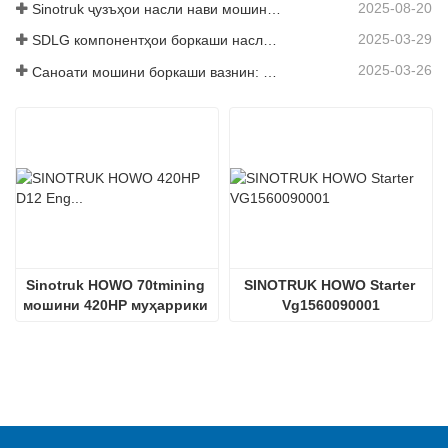
2025-08-20
Sinotruk ҷузъҳои насли нави мошинҳои боркаш: баланд бардоштани самаранокӣ ва эътимоднокии логистикаи ҷаҳонӣ
2025-03-29
SDLG компонентҳои боркаши наслро барои баланд бардоштани самаранокии глобалии Логистика
2025-03-26
Саноати мошини боркаши вазнин: Энергетика ва содироти нав ҳамчун ронандагони дугоник, ки дар қисмҳои маҳаллӣ корхонаҳои худро суръат бахшанд
Sinotruk HOWO 70tmining 
SINOTRUK HOWO Starter 
мошини 420HP муҳаррики 
Vg1560090001
дизелӣ D12.42