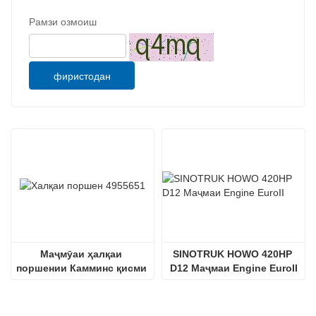
Рамзи озмоиш
фиристодан
Маҷмӯаи ҳалқаи 
SINOTRUK HOWO 420HP 
поршении Камминс қисми 
D12 Маҷмаи Engine EuroII
рақами 4955651