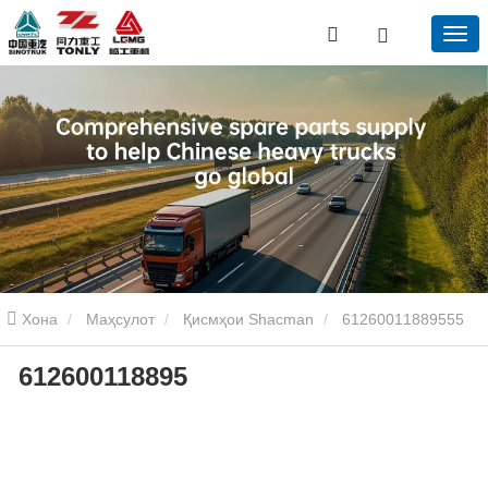
Хона
Маҳсулот
Қисмҳои Shacman
61260011889555
612600118895