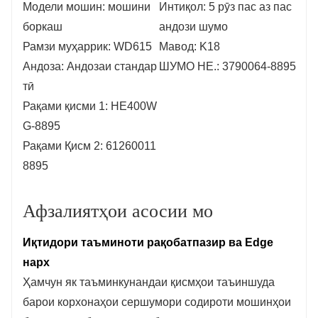
Модели мошин: мошини
Интиқол: 5 рӯз пас аз пас
боркаш
андози шумо
Рамзи муҳаррик: WD615
Мавод: K18
Андоза: Андозаи стандар
ШУМО НЕ.: 3790064-8895
тӣ
Рақами қисми 1: HE400W
G-8895
Рақами Қисм 2: 61260011
8895
Афзалиятҳои асосии мо
Иқтидори таъминоти рақобатпазир ва Edge
нарх
Ҳамчун як таъминкунандаи қисмҳои таъиншуда
барои корхонаҳои сершумори содироти мошинҳои