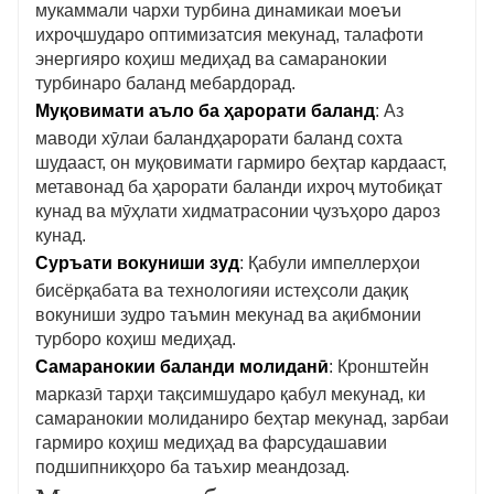
мукаммали чархи турбина динамикаи моеъи
ихроҷшударо оптимизатсия мекунад, талафоти
энергияро коҳиш медиҳад ва самаранокии
турбинаро баланд мебардорад.
Муқовимати аъло ба ҳарорати баланд
: Аз
маводи хӯлаи баландҳарорати баланд сохта
шудааст, он муқовимати гармиро беҳтар кардааст,
метавонад ба ҳарорати баланди ихроҷ мутобиқат
кунад ва мӯҳлати хидматрасонии ҷузъҳоро дароз
кунад.
Суръати вокуниши зуд
: Қабули импеллерҳои
бисёрқабата ва технологияи истеҳсоли дақиқ
вокуниши зудро таъмин мекунад ва ақибмонии
турборо коҳиш медиҳад.
Самаранокии баланди молиданӣ
: Кронштейн
марказӣ тарҳи тақсимшударо қабул мекунад, ки
самаранокии молиданиро беҳтар мекунад, зарбаи
гармиро коҳиш медиҳад ва фарсудашавии
подшипникҳоро ба таъхир меандозад.