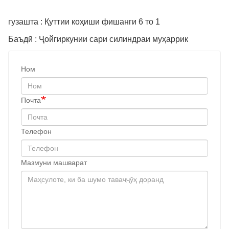
гузашта : Қуттии коҳиши фишанги 6 то 1
Баъдӣ : Ҷойгиркунии сари силиндраи муҳаррик
Ном
Почта
Телефон
Мазмуни машварат