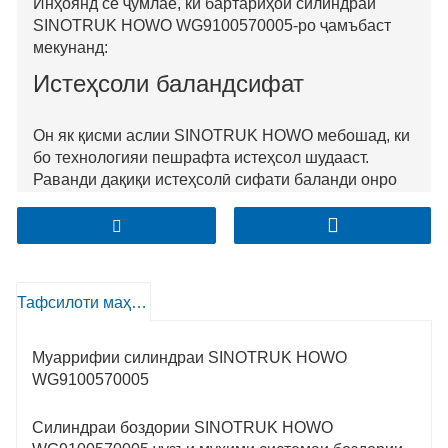
Инҳоянд се ҷумлае, ки бартариҳои силиндраи
SINOTRUK HOWO WG9100570005-ро ҷамъбаст
мекунанд:
Истеҳсоли баландсифат
Он як қисми аслии SINOTRUK HOWO мебошад, ки
бо технологияи пешрафта истеҳсол шудааст.
Раванди дақиқи истеҳсолӣ сифати баланди онро
таъмин мекунад, ки метавонад дар системаи
боздории мошин устувор кор кунад.
Фаъолияти пурсамари тормоз
Тафсилоти маҳсулот
Cylinder Stop Oil WG9100570005, ки махсус барои
мошинҳои боркаши HOWO тарҳрезӣ шудааст,
метавонад ҷараёни нафтро ҳангоми амалиёти
Муаррифии силиндраи SINOTRUK HOWO
боздорӣ самаранок боздорад. Он ба фармонҳои
WG9100570005
тормоз зуд ва дақиқ ҷавоб дода, самаранокии
умумии тормози мошинро баланд мебардорад.
Силиндраи боздории SINOTRUK HOWO