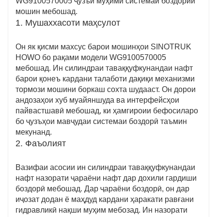
WG9100570005 ҷузъи муҳими системаи боздории
Пойдор ва боэътимод
мошин мебошад.
1. Мушаххасоти маҳсулот
Ин силиндраи сӯзишворӣ аз маводи дараҷаи олӣ
сохта шудааст, ки устувории аъло дорад. Он
Он як қисми махсус барои мошинҳои SINOTRUK
метавонад ба фишори баланд ва тез-тез
HOWO бо рақами модели WG9100570005
тормозкунӣ тоб оварда, эҳтиёҷоти нигоҳдорӣ ва
мебошад. Ин силиндраи таваққуфкунандаи нафт
ивазкунии зуд-зудро коҳиш диҳад ва ба ин васила
барои қонеъ кардани талаботи дақиқи механизми
барои мошини боркаш хидмати боэътимоди
тормози мошини боркаш сохта шудааст. Он дорои
дарозмуддатро таъмин кунад.
андозаҳои хуб муайяншуда ва интерфейсҳои
пайвастшавӣ мебошад, ки ҳамгироии бефосиларо
бо ҷузъҳои мавҷудаи системаи боздорӣ таъмин
мекунанд.
2. Фаъолият
Вазифаи асосии ин силиндраи таваққуфкунандаи
нафт назорати ҷараёни нафт дар дохили гардиши
боздорӣ мебошад. Дар ҷараёни боздорӣ, он дар
иҷозат додан ё маҳдуд кардани ҳаракати равғани
гидравликӣ нақши муҳим мебозад. Ин назорати