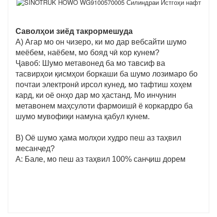
Саволҳои зиёд такрормешуда
A) Агар мо он чизеро, ки мо дар вебсайти шумо
меёбем, наёбем, мо бояд чӣ кор кунем?
Ҷавоб: Шумо метавонед ба мо тавсиф ва
тасвирҳои қисмҳои боркаши ба шумо лозимаро бо
почтаи электронӣ ирсол кунед, мо тафтиш хоҳем
кард, ки оё онҳо дар мо ҳастанд. Мо инчунин
метавонем маҳсулоти фармоишӣ ё коркардро ба
шумо мувофиқи намуна қабул кунем.
B) Оё шумо ҳама молҳои худро пеш аз таҳвил
месанҷед?
A: Бале, мо пеш аз таҳвил 100% санҷиш дорем