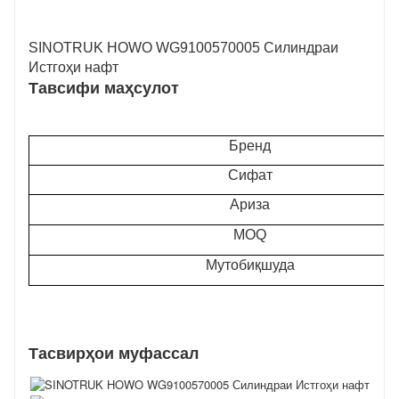
SINOTRUK HOWO WG9100570005 Силиндраи
Истгоҳи нафт
Тавсифи маҳсулот
Бренд
Сифат
Ариза
MOQ
Мутобиқшуда
Тасвирҳои муфассал