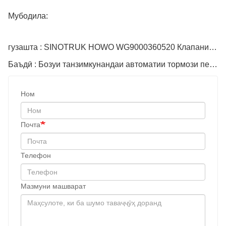
Мубодила:
гузашта : SINOTRUK HOWO WG9000360520 Клапани Мастер тормоз
Баъдӣ : Бозуи танзимкунандаи автоматии тормози пеши қисми рақами WG9100440005
Ном
Почта
Телефон
Мазмуни машварат