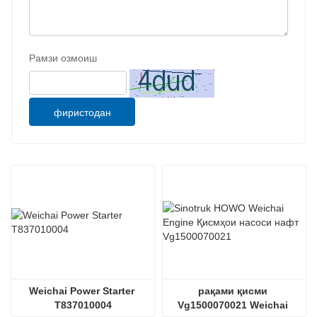
Рамзи озмоиш
фиристодан
Weichai Power Starter 
рақами қисми 
T837010004
Vg1500070021 Weichai 