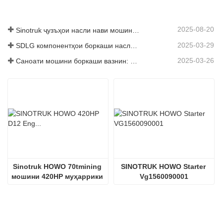
муҳаррик қисмҳои насоси 
нафт
2025-08-20
Sinotruk ҷузъҳои насли нави мошинҳои боркаш: баланд бардоштани самаранокӣ ва эътимоднокии логистикаи ҷаҳонӣ
2025-03-29
SDLG компонентҳои боркаши наслро барои баланд бардоштани самаранокии глобалии Логистика
2025-03-26
Саноати мошини боркаши вазнин: Энергетика ва содироти нав ҳамчун ронандагони дугоник, ки дар қисмҳои маҳаллӣ корхонаҳои худро суръат бахшанд
Sinotruk HOWO 70tmining 
SINOTRUK HOWO Starter 
мошини 420HP муҳаррики 
Vg1560090001
дизелӣ D12.42