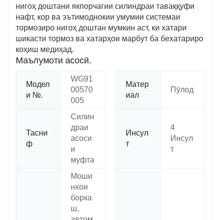
нигоҳ доштани якпорчагии силиндраи таваққуфи
нафт, кор ва эътимоднокии умумии системаи
тормозиро нигоҳ доштан мумкин аст, ки хатари
шикасти тормоз ва хатарҳои марбут ба бехатариро
коҳиш медиҳад.
Маълумоти асосӣ.
WG91
Модел
Матер
00570
Пӯлод
и №.
иал
005
Силин
драи
4
Тасни
Инсул
асоси
Инсул
ф
т
и
т
муфта
Моши
нхои
борка
ш,
автом