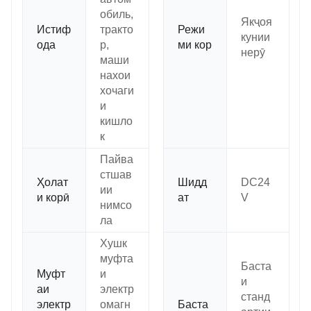
обиль,
Якҷоя
Истиф
тракто
Режи
кунии
ода
р,
ми кор
нерӯ
маши
нахои
хочаги
и
кишло
к
Пайва
стшав
Ҳолат
Шидд
DC24
ии
и корӣ
ат
V
нимсо
ла
Хушк
муфта
Баста
Муфт
и
и
аи
электр
станд
электр
омагн
Баста