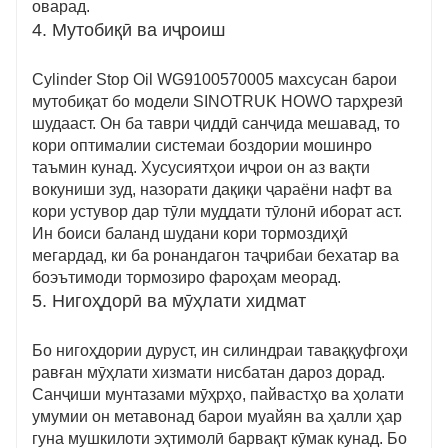
оварад.
4. Мутобиқӣ ва иҷроиш
Cylinder Stop Oil WG9100570005 махсусан барои
мутобиқат бо модели SINOTRUK HOWO тарҳрезӣ
шудааст. Он ба таври ҷиддӣ санҷида мешавад, то
кори оптималии системаи боздории мошинро
таъмин кунад. Хусусиятҳои иҷрои он аз вақти
вокуниши зуд, назорати дақиқи ҷараёни нафт ва
кори устувор дар тӯли муддати тӯлонӣ иборат аст.
Ин боиси баланд шудани кори тормоздиҳӣ
мегардад, ки ба ронандагон таҷрибаи бехатар ва
боэътимоди тормозиро фароҳам меорад.
5. Нигоҳдорӣ ва мӯҳлати хидмат
Бо нигоҳдории дуруст, ин силиндраи таваққуфгоҳи
равған мӯҳлати хизмати нисбатан дароз дорад.
Санҷиши мунтазами мӯҳрҳо, пайвастҳо ва ҳолати
умумии он метавонад барои муайян ва ҳалли ҳар
гуна мушкилоти эҳтимолӣ барвақт кӯмак кунад. Бо