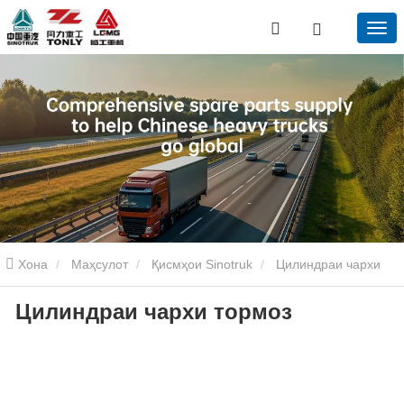
Хона
Маҳсулот
Қисмҳои Sinotruk
Цилиндраи чархи
Цилиндраи чархи тормоз
тормоз