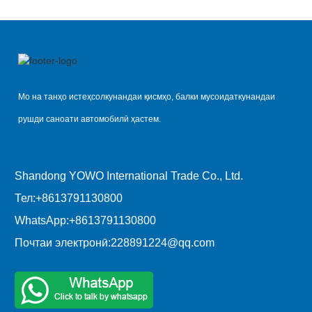
Мо на танҳо истеҳсолкунандаи қисмҳо, балки мусоидаткунандаи
рушди саноати автомобилӣ ҳастем.
Shandong YOWO International Trade Co., Ltd.
Тел:
+8613791130800
WhatsApp:
+8613791130800
Почтаи электронӣ:
228891224@qq.com