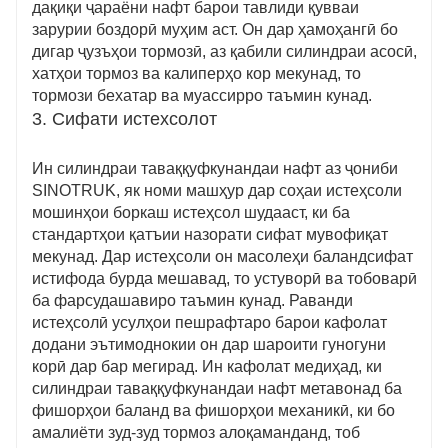
дақиқи ҷараёни нафт барои тавлиди қувваи
зарурии боздорӣ муҳим аст. Он дар ҳамоҳангӣ бо
дигар ҷузъҳои тормозӣ, аз қабили силиндраи асосӣ,
хатҳои тормоз ва калиперҳо кор мекунад, то
тормози бехатар ва муассирро таъмин кунад.
3. Сифати истехсолот
Ин силиндраи таваққуфкунандаи нафт аз ҷониби
SINOTRUK, як номи машҳур дар соҳаи истеҳсоли
мошинҳои боркаш истеҳсол шудааст, ки ба
стандартҳои қатъии назорати сифат мувофиқат
мекунад. Дар истеҳсоли он масолеҳи баландсифат
истифода бурда мешавад, то устуворӣ ва тобоварӣ
ба фарсудашавиро таъмин кунад. Раванди
истеҳсолӣ усулҳои пешрафтаро барои кафолат
додани эътимоднокии он дар шароити гуногуни
корӣ дар бар мегирад. Ин кафолат медиҳад, ки
силиндраи таваққуфкунандаи нафт метавонад ба
фишорҳои баланд ва фишорҳои механикӣ, ки бо
амалиёти зуд-зуд тормоз алоқаманданд, тоб