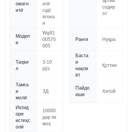
артии
омагн
итӣ
содир
итӣ
судї
от
ягона
и
Wg91
Модел
00570
Ранги
Нуқра
и
005
Баста
Таҳви
3-10
и
Қуттии
л
рӯз
нақли
ёт
Тамға
Пайдо
и
ЗД
Хитой
иши
молӣ
Иқтид
10000
ори
дар як
истеҳс
моҳ
олӣ