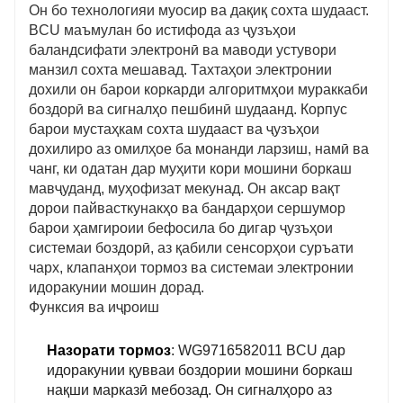
Он бо технологияи муосир ва дақиқ сохта шудааст.
BCU маъмулан бо истифода аз ҷузъҳои
баландсифати электронӣ ва маводи устувори
манзил сохта мешавад. Тахтаҳои электронии
дохили он барои коркарди алгоритмҳои мураккаби
боздорӣ ва сигналҳо пешбинӣ шудаанд. Корпус
барои мустаҳкам сохта шудааст ва ҷузъҳои
дохилиро аз омилҳое ба монанди ларзиш, намӣ ва
чанг, ки одатан дар муҳити кори мошини боркаш
мавҷуданд, муҳофизат мекунад. Он аксар вақт
дорои пайвасткунакҳо ва бандарҳои сершумор
барои ҳамгироии бефосила бо дигар ҷузъҳои
системаи боздорӣ, аз қабили сенсорҳои суръати
чарх, клапанҳои тормоз ва системаи электронии
идоракунии мошин дорад.
Функсия ва иҷроиш
Назорати тормоз
: WG9716582011 BCU дар
идоракунии қувваи боздории мошини боркаш
нақши марказӣ мебозад. Он сигналҳоро аз