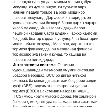
сенсорҳои гуногун дар тамоми мошин қабул
мекунад, аз ҷумла онҳое, ки суръати чарх,
мавқеи педали тормоз ва бори мошинро
назорат мекунанд. Дар асоси ин воридот, он
қувваи оптималии боздорӣ барои ҳар як чархро
ҳисоб мекунад. Ин назорати дақиқ барои
пешгирӣ кардани баста шудани чархҳо ҳангоми
боздорӣ, беҳтар кардани устуворӣ ва бехатарии
мошин кӯмак мекунад. Масалан, дар ҳолатҳои
тормози фавқулодда, он метавонад фишори
тормозиро зуд танзим кунад, то кашиш ва
назоратро нигоҳ дорад.
Интегратсияи система
: Он қисми
ҷудонашавандаи меъмории умумии системаи
боздорӣ мебошад. BCU бо дигар ҷузъҳои
система, ба монанди системаи боздории зидди
қулф (ABS), тақсимоти электронии қувваи
тормоз (EBD) ва системаи назорати кашиш
(TCS) муоширати муассир дорад. Ин ҳамгироӣ
ба кори ҳамоҳангшуда ва самараноки системаи
боздорӣ имкон медиҳад, ки коркарди умумии