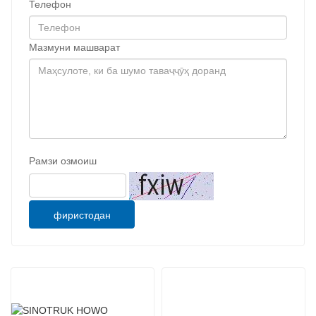
Телефон
Мазмуни машварат
Рамзи озмоиш
фиристодан