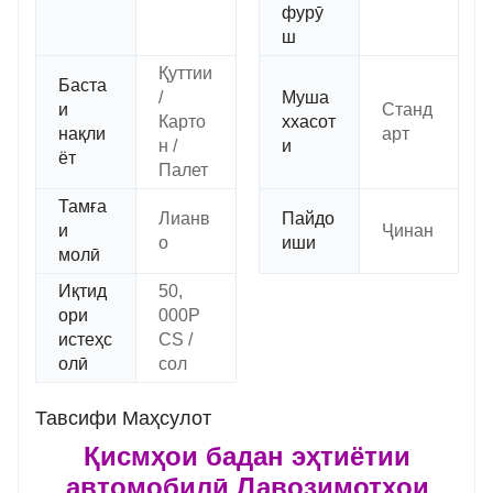
фурӯ
ш
Қуттии
Баста
/
Муша
и
Станд
Карто
ххасот
нақли
арт
н /
и
ёт
Палет
Тамға
Лианв
Пайдо
и
Ҷинан
о
иши
молӣ
Иқтид
50,
ори
000P
истеҳс
CS /
олӣ
сол
Тавсифи Маҳсулот
Қисмҳои бадан эҳтиётии
автомобилӣ Лавозимотҳои