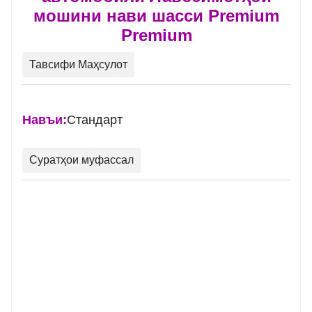
мошини нави шасси Premium
Premium
Тавсифи Маҳсулот
Навъи:
Стандарт
Суратҳои муфассал