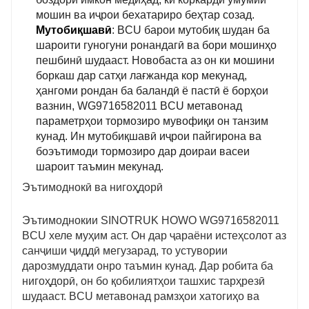
мошин ва иҷрои бехатариро беҳтар созад.
Мутобиқшавӣ
: BCU барои мутобиқ шудан ба
шароити гуногуни ронандагӣ ва бори мошинҳо
пешбинӣ шудааст. Новобаста аз он ки мошини
боркаш дар сатҳи лағжанда кор мекунад,
ҳангоми рондан ба баландӣ ё пастӣ ё борҳои
вазнин, WG9716582011 BCU метавонад
параметрҳои тормозиро мувофиқи он танзим
кунад. Ин мутобиқшавӣ иҷрои пайгирона ва
боэътимоди тормозиро дар доираи васеи
шароит таъмин мекунад.
Эътимоднокӣ ва нигоҳдорӣ
Эътимоднокии SINOTRUK HOWO WG9716582011
BCU хеле муҳим аст. Он дар ҷараёни истеҳсолот аз
санҷиши ҷиддӣ мегузарад, то устувории
дарозмуддати онро таъмин кунад. Дар робита ба
нигоҳдорӣ, он бо қобилиятҳои ташхис тарҳрезӣ
шудааст. BCU метавонад рамзҳои хатогиҳо ва