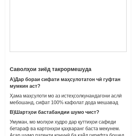
Саволҳои зиёд такрормешуда
А)
Дар бораи сифати маҳсулотатон чӣ гуфтан
мумкин аст?
Ҳама маҳсулоти мо аз истеҳсолкунандагони аслӣ
мебошанд, сифат 100% кафолат дода мешавад
В)
Шартҳои бастабандии шумо чист?
Умуман, мо молҳои худро дар қуттиҳои сафеди
бетараф ва картонҳои қаҳваранг баста мекунем.
Агар шумо патенти қонунӣ ба қайд гирифта бошед,