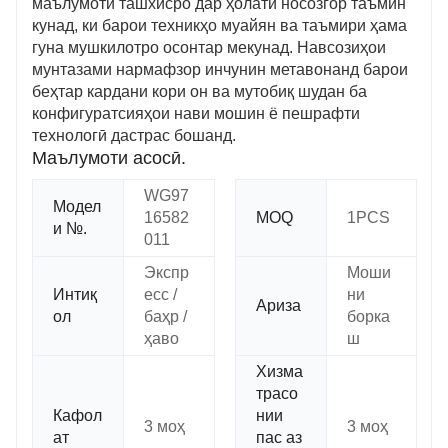
маълумоти ташхисро дар ҳолати носозгор таъмин
кунад, ки барои техникҳо муайян ва таъмири ҳама
гуна мушкилотро осонтар мекунад. Навсозиҳои
мунтазами нармафзор инчунин метавонанд барои
беҳтар кардани кори он ва мутобиқ шудан ба
конфигуратсияҳои нави мошин ё пешрафти
технологӣ дастрас бошанд.
Маълумоти асосӣ.
WG97
Модел
16582
MOQ
1PCS
и №.
011
Экспр
Моши
Интиқ
есс /
ни
Ариза
ол
баҳр /
борка
ҳаво
ш
Хизма
трасо
Кафол
нии
3 моҳ
3 моҳ
ат
пас аз