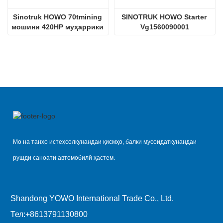
Sinotruk HOWO 70tmining 
SINOTRUK HOWO Starter 
мошини 420HP муҳаррики 
Vg1560090001
дизелӣ D12.42
Мо на танҳо истеҳсолкунандаи қисмҳо, балки мусоидаткунандаи
рушди саноати автомобилӣ ҳастем.
Shandong YOWO International Trade Co., Ltd.
Тел:
+8613791130800