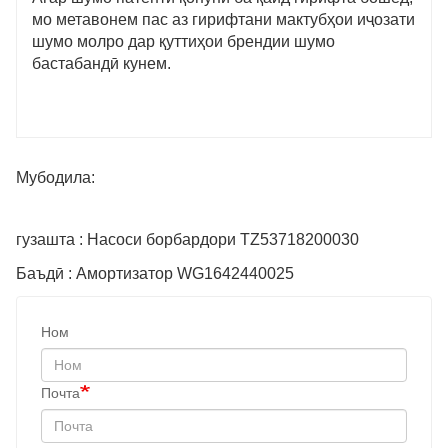
мо метавонем пас аз гирифтани мактубҳои иҷозати
шумо молро дар қуттиҳои брендии шумо
бастабандӣ кунем.
Мубодила:
гузашта : Насоси борбардори TZ53718200030
Баъдӣ : Амортизатор WG1642440025
Ном
Почта