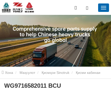
Хона
Маҳсулот
Қисмҳои Sinotruk
Қисми кабинаи
WG9716582011 BCU
Sinotruk
Wg9716582011 BCU