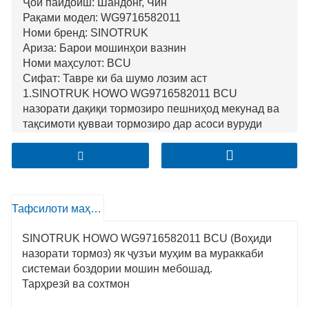
Ҷои пайдоиш: Шандонг, Чин
Рақами модел: WG9716582011
Номи бренд: SINOTRUK
Ариза: Барои мошинҳои вазнин
Номи маҳсулот: BCU
Сифат: Тавре ки ба шумо лозим аст
1.SINOTRUK HOWO WG9716582011 BCU
назорати дақиқи тормозиро пешниҳод мекунад ва
тақсимоти қувваи тормозиро дар асоси вуруди
сенсорҳои гуногун барои бехатарии мукаммали
автомобил оптимизатсия мекунад.
2.Бо мутобиқати аъло, он ба таври бефосила бо
дигар системаҳои марбут ба тормоз, ба монанди
ABS ва EBD муттаҳид шуда, кори ҳамоҳангро дар
Тафсилоти маҳсулот
дохили меъмории боздории мошин таъмин
мекунад.
SINOTRUK HOWO WG9716582011 BCU (Воҳиди
3.Сохтмони баландсифат ва тарҳи пешрафтаи он
назорати тормоз) як ҷузъи муҳим ва мураккаби
эътимоднокии бузургро таъмин намуда, эҳтиёҷоти
системаи боздории мошин мебошад.
нигоҳубинро коҳиш медиҳад ва ба шароити сахти
Тарҳрезӣ ва сохтмон
кори мошини боркаш тоб меорад.