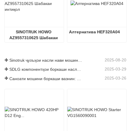
SINOTRUK HOWO 
Алтернатива HEF320A04
AZ9557310625 Шабакаи 
интиқол
2025-08-20
Sinotruk ҷузъҳои насли нави мошинҳои боркаш: баланд бардоштани самаранокӣ ва эътимоднокии логистикаи ҷаҳонӣ
2025-03-29
SDLG компонентҳои боркаши наслро барои баланд бардоштани самаранокии глобалии Логистика
2025-03-26
Саноати мошини боркаши вазнин: Энергетика ва содироти нав ҳамчун ронандагони дугоник, ки дар қисмҳои маҳаллӣ корхонаҳои худро суръат бахшанд