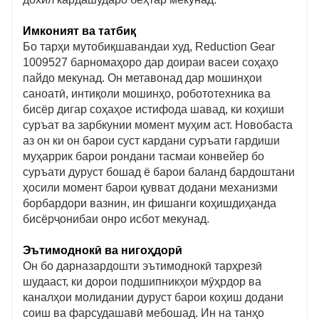
Имконият ва татбиқ
Бо тарҳи мутобиқшавандаи худ, Reduction Gear
1009527 барномаҳоро дар доираи васеи соҳаҳо
пайдо мекунад. Он метавонад дар мошинҳои
саноатӣ, интиқоли мошинҳо, робототехника ва
бисёр дигар соҳаҳое истифода шавад, ки коҳиши
суръат ва зарбкунии момент муҳим аст. Новобаста
аз он ки он барои суст кардани суръати гардиши
муҳаррик барои рондани тасмаи конвейер бо
суръати дуруст бошад ё барои баланд бардоштани
ҳосили момент барои қувват додани механизми
борбардори вазнин, ин фишанги коҳишдиҳанда
бисёрҷонибаи онро исбот мекунад.
Эътимоднокӣ ва нигоҳдорӣ
Он бо дарназардошти эътимоднокӣ тарҳрезӣ
шудааст, ки дорои подшипникҳои мӯҳрдор ва
каналҳои молидании дуруст барои коҳиш додани
соиш ва фарсудашавӣ мебошад. Ин на танҳо