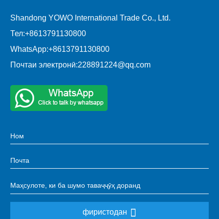
Shandong YOWO International Trade Co., Ltd.
Тел:
+8613791130800
WhatsApp:
+8613791130800
Почтаи электронӣ:
228891224@qq.com
фиристодан