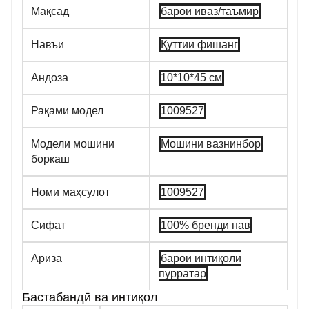
Мақсад
барои иваз/таъмир
Навъи
Қуттии фишанг
Андоза
10*10*45 см
Рақами модел
1009527
Модели мошини
Мошини вазнинбор
боркаш
Номи маҳсулот
1009527
Сифат
100% бренди нав
Ариза
барои интиқоли
пурратар
Бастабандӣ ва интиқол