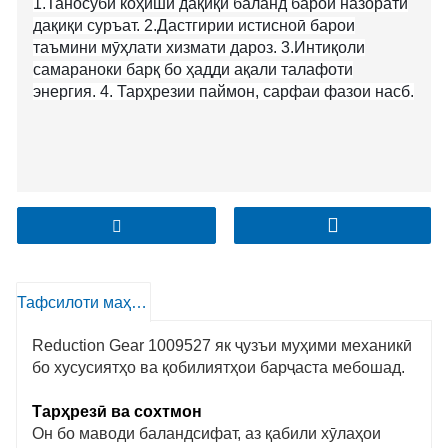
1.Таносуби коҳиши дақиқи баланд барои назорати
дақиқи суръат. 2.Дастгирии истисноӣ барои
таъмини мӯҳлати хизмати дароз. 3.Интиқоли
самараноки барқ ​​бо ҳадди ақали талафоти
энергия. 4. Тарҳрезии паймон, сарфаи фазои насб.
Тафсилоти маҳсулот
Reduction Gear 1009527 як ҷузъи муҳими механикӣ
бо хусусиятҳо ва қобилиятҳои барҷаста мебошад.
Тарҳрезӣ ва сохтмон
Он бо маводи баландсифат, аз қабили хӯлаҳои