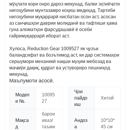
мӯҳлати кори онро дароз мекунад, балки эҳтиёҷоти
нигоҳубини мунтазамро коҳиш медиҳад. Тартиби
нигоҳубини муқаррарӣ нисбатан осон аст, асосан
аз санҷишҳои даврии молиданӣ ва тафтиши ҳама
гуна аломатҳои фарсудашавӣ ё осеби
ғайримуқаррарӣ иборат аст.
Хулоса, Reduction Gear 1009527 як ҷузъи
баландсифат ва боэътимод аст, ки дар системаҳои
сершумори механикӣ нақши муҳим мебозад ва
маҷмӯи дақиқ, қудрат ва устувориро пешниҳод
мекунад.
Маълумоти асосӣ.
Ҷои
Модел
10095
пайдо
Хитой
и №.
27
иш
барои
Мақса
иваз/
Андоз
10*10*
д
таъми
а
45 см