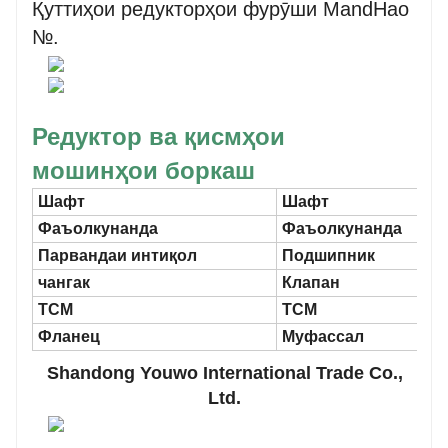
Қуттиҳои редукторҳои фурӯши MandHao
№.
Редуктор ва қисмҳои
мошинҳои боркаш
Шафт
Шафт
Фаъолкунанда
Фаъолкунанда
Парвандаи интиқол
Подшипник
чангак
Клапан
TCM
TCM
Фланец
Муфассал
Shandong Youwo International Trade Co.,
Ltd.