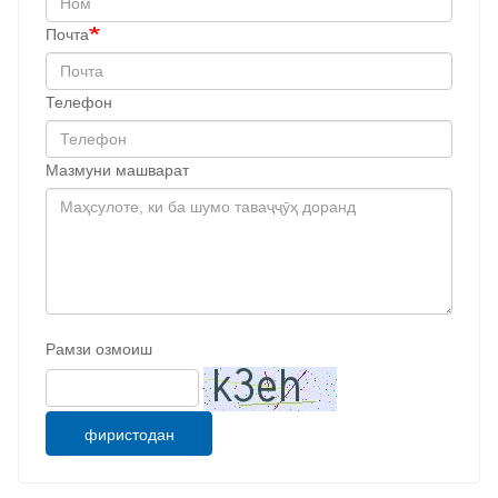
Почта
Телефон
Мазмуни машварат
Рамзи озмоиш
фиристодан