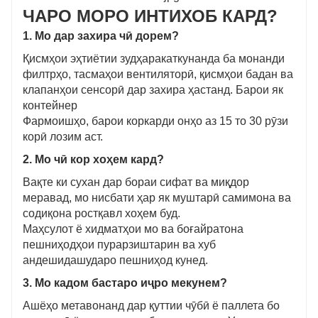
ЧАРО МОРО ИНТИХОБ КАРД?
1. Мо дар захира чӣ дорем?
Қисмҳои эҳтиётии зудҳаракаткунанда ба монанди
филтрҳо, тасмаҳои вентиляторӣ, қисмҳои бадан ва
клапанҳои сенсорӣ дар захира ҳастанд. Барои як
контейнер
Фармоишҳо, барои коркарди онҳо аз 15 то 30 рӯзи
корӣ лозим аст.
2. Мо чӣ кор хоҳем кард?
Вақте ки сухан дар бораи сифат ва миқдор
меравад, мо нисбати ҳар як муштарӣ самимона ва
содиқона ростқавл хоҳем буд.
Маҳсулот ё хидматҳои мо ва боғайратона
пешниҳодҳои пурарзиштарин ва хуб
андешидашударо пешниҳод кунед.
3. Мо кадом бастаро иҷро мекунем?
Ашёҳо метавонанд дар қуттии чӯбӣ ё паллета бо