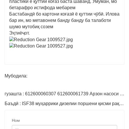
пластикӣ ё қуттии коғаз баста шаванд. Умуман, мо
бетарафро истифода мебарем
Бастабандӣ бо картони коғазӣ ё қуттии чӯбӣ. Илова
бар ин, мо метавонем банду банду ба талаботи
шумо мутобиқ созем
Эҳтиёҷот.
Мубодила:
гузашта : 612600060307 612600061739 Арзон насоси обфуруши
Баъдӣ : ISF38 муҳаррики дизелии поршени қисми рақами 612600030072
Ном