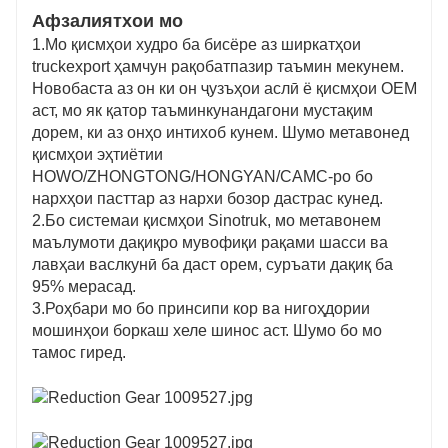
Афзалиятхои мо
1.Мо қисмҳои худро ба бисёре аз ширкатҳои
truckexport ҳамчун рақобатпазир таъмин мекунем.
Новобаста аз он ки он ҷузъҳои аслӣ ё қисмҳои OEM
аст, мо як қатор таъминкунандагони мустақим
дорем, ки аз онҳо интихоб кунем. Шумо метавонед
қисмҳои эҳтиётии
HOWO/ZHONGTONG/HONGYAN/CAMC-ро бо
нархҳои пасттар аз нархи бозор дастрас кунед.
2.Бо системаи қисмҳои Sinotruk, мо метавонем
маълумоти дақиқро мувофиқи рақами шасси ва
лавҳаи васлкунӣ ба даст орем, суръати дақиқ ба
95% мерасад.
3.Роҳбари мо бо принсипи кор ва нигоҳдории
мошинҳои боркаш хеле шинос аст. Шумо бо мо
тамос гиред.