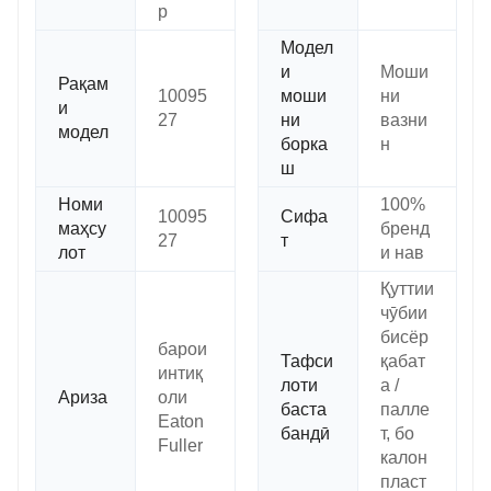
р
Модел
и
Моши
Рақам
10095
моши
ни
и
27
ни
вазни
модел
борка
н
ш
Номи
100%
10095
Сифа
маҳсу
бренд
27
т
лот
и нав
Қуттии
чӯбии
бисёр
барои
Тафси
қабат
интиқ
лоти
а /
Ариза
оли
баста
палле
Eaton
бандӣ
т, бо
Fuller
калон
пласт