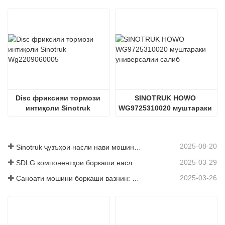
Disc фриксияи тормози 
SINOTRUK HOWO 
интиқоли Sinotruk 
WG9725310020 муштараки 
Wg2209060005
универсалии салиб
2025-08-20
Sinotruk ҷузъҳои насли нави мошинҳои боркаш: баланд бардоштани самаранокӣ ва эътимоднокии логистикаи ҷаҳонӣ
2025-03-29
SDLG компонентҳои боркаши наслро барои баланд бардоштани самаранокии глобалии Логистика
2025-03-26
Саноати мошини боркаши вазнин: Энергетика ва содироти нав ҳамчун ронандагони дугоник, ки дар қисмҳои маҳаллӣ корхонаҳои худро суръат бахшанд