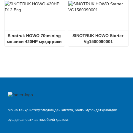
Sinotruk HOWO 70tmining 
SINOTRUK HOWO Starter 
мошини 420HP муҳаррики 
Vg1560090001
дизелӣ D12.42
Мо на танҳо истеҳсолкунандаи қисмҳо, балки мусоидаткунандаи
рушди саноати автомобилӣ ҳастем.