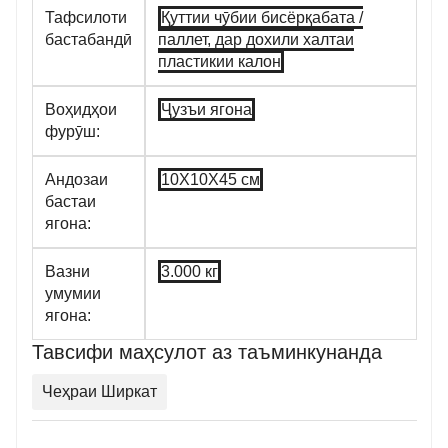
Тафсилоти
Қуттии чӯбии бисёрқабата /
бастабандӣ
паллет, дар дохили халтаи
пластикии калон
Воҳидҳои
Ҷузъи ягона
фурӯш:
Андозаи
10X10X45 см
бастаи
ягона:
Вазни
3.000 кг
умумии
ягона:
Тавсифи маҳсулот аз таъминкунанда
Чеҳраи Ширкат