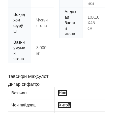
икӣ
Андоз
Воҳид
аи
10X10
ҳои
Ҷузъи
баста
X45
фурӯ
ягона
и
см
ш
ягона
Вазни
умуми
3.000
и
кг
ягона
Тавсифи Маҳсулот
Дигар сифатҳо
Вазъият
Нав
Ҷои пайдоиш
Хитой