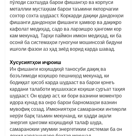
пӯлоди сахтшуда барои фишангҳо ва корпуси
металлии мустаҳкам барои таъмини якпорчагии
сохтор сохта шудааст. Коркарди дақиқи дандонҳои
фишанги дандонҳои фишанги ҳамвор ва дақиқро
кафолат медиҳад, садо ва ларзишро ҳангоми кор
кам мекунад. Тарҳи паймон имкон медиҳад, ки ба
осонӣ ба системаҳои гуногуни мошинсозӣ бидуни
ишғоли фазои аз ҳад зиёд ворид карда шавад.
Хусусиятҳои иҷроиш
Ин фишанги коҳишдиҳӣ таносуби дақиқ ва
боэътимоди коҳишро пешниҳод мекунад, ки
бодиққат ҳисоб карда шудааст ва барои қонеъ
кардани талаботи мушаххаси коҳиши суръат таҳия
шудааст. Он қодир аст, ки бори вазнини моментро
идора кунад ва онро барои барномаҳои вазнин
мувофиқ созад. Имкониятҳои самараноки интиқоли
нерӯи барқ ​​​​таъмин мекунанд, ки ҳадди ақали
энергия ҳангоми коҳишдиҳӣ талаф шуда,
самаранокии умумии энергетикии системаи ба он
дохил кардашударо беҳтар мекунад.