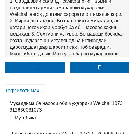
1. Сардшавии баланд - самаранокӣ: Таъмини
паҳншавии гармии самараноки муҳаррики
Weichai, нигоҳ доштани ҳарорати оптималии корӣ.
2. Иҷрои боэътимод: Бо фаъолияти мӯътадил, он
хатари нокомиҳои марбут ба об - насосро коҳиш
медиҳад. 3. Сохтмони устувор: Бо маводи босифат
сохта шудааст, он метавонад ба истифодаи
дарозмуддат дар шароити сахт тоб оварад. 4.
Муносибати дақиқ: Махсусан барои муҳаррикҳои
Weichai тарҳрезӣ шудааст, ки мувофиқати комил
ва ҳамгироии бефосиларо таъмин мекунад.
Тафсилоти маҳсулот
Муқаддима ба насоси оби муҳаррики Weichai 1073
612630061073
1. Мутобиқат
Насоси оби муҳаррики Weichai 1073 612630061073