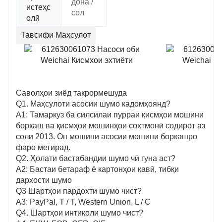
дона /
истеҳс
сол
олӣ
Тавсифи Маҳсулот
Саволҳои зиёд такрормешуда
Q1. Маҳсулоти асосии шумо кадомҳоянд?
A1: Тамаркуз ба силсилаи пурраи қисмҳои мошини
боркаш ва қисмҳои мошинҳои сохтмонӣ содирот аз
соли 2013. Он мошини асосии мошини боркашро
фаро мегирад.
Q2. Ҳолати бастабандии шумо чӣ гуна аст?
A2: Бастаи бетараф ё картонҳои қавӣ, тибқи
дархости шумо
Q3 Шартҳои пардохти шумо чист?
A3: PayPal, T / T, Western Union, L / C
Q4. Шартҳои интиқоли шумо чист?