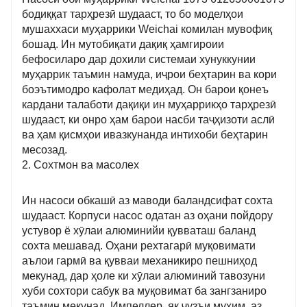
бодиққат тарҳрезӣ шудааст, то бо моделҳои
мушаххаси муҳаррики Weichai комилан мувофиқ
бошад. Ин мутобиқати дақиқ ҳамгироии
бефосиларо дар дохили системаи хунуккунии
муҳаррик таъмин намуда, иҷрои беҳтарин ва кори
боэътимодро кафолат медиҳад. Он барои қонеъ
кардани талаботи дақиқи ин муҳаррикҳо тарҳрезӣ
шудааст, ки онро ҳам барои насби таҷҳизоти аслӣ
ва ҳам қисмҳои ивазкунанда интихоби беҳтарин
месозад.
2. Сохтмон ва масолех
Ин насоси обкашӣ аз маводи баландсифат сохта
шудааст. Корпуси насос одатан аз оҳани пойдору
устувор ё хӯлаи алюминийи қувваташ баланд
сохта мешавад. Оҳани рехтагарӣ муқовимати
аълои гармӣ ва қувваи механикиро пешниҳод
мекунад, дар ҳоле ки хӯлаи алюминий тавозуни
хуби сохтори сабук ва муқовимат ба зангзаниро
таъмин мекунад. Импеллер, як ҷузъи муҳим, аз