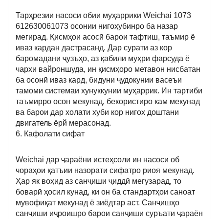
Тарҳрезии насоси обии муҳаррики Weichai 1073
612630061073 осонии нигоҳубинро ба назар
мегирад. Қисмҳои асосӣ барои тафтиш, таъмир ё
иваз кардан дастрасанд. Дар сурати аз кор
баромадани ҷузъҳо, аз қабили мӯҳри фарсуда ё
чархи вайроншуда, ин қисмҳоро метавон нисбатан
ба осонӣ иваз кард, бидуни ҷудокунии васеъи
тамоми системаи хунуккунии муҳаррик. Ин тартиби
таъмирро осон мекунад, бекористиро кам мекунад
ва барои дар холати хуби кор нигох доштани
двигатель ёрй мерасонад.
6. Кафолати сифат
Weichai дар ҷараёни истеҳсоли ин насоси об
чораҳои қатъии назорати сифатро риоя мекунад.
Ҳар як воҳид аз санҷиши ҷиддӣ мегузарад, то
боварӣ ҳосил кунад, ки он ба стандартҳои саноат
мувофиқат мекунад ё зиёдтар аст. Санҷишҳо
санҷиши иҷроишро барои санҷиши суръати ҷараён