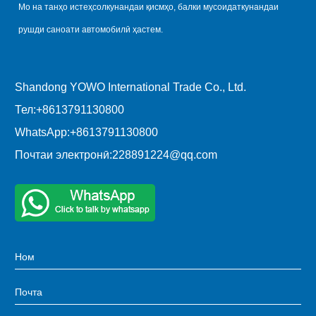
Мо на танҳо истеҳсолкунандаи қисмҳо, балки мусоидаткунандаи
рушди саноати автомобилӣ ҳастем.
Shandong YOWO International Trade Co., Ltd.
Тел:
+8613791130800
WhatsApp:
+8613791130800
Почтаи электронӣ:
228891224@qq.com