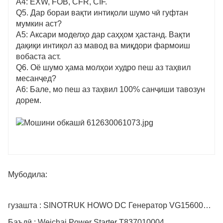
A4: EXW, FOB, CFR, CIF.
Q5. Дар бораи вақти интиқоли шумо чӣ гуфтан
мумкин аст?
A5: Аксари моделҳо дар саҳҳом ҳастанд. Вақти
дақиқи интиқол аз мавод ва миқдори фармоиш
вобаста аст.
Q6. Оё шумо ҳама молҳои худро пеш аз таҳвил
месанҷед?
A6: Бале, мо пеш аз таҳвил 100% санҷиши тавозун
дорем.
Мубодила:
гузашта : SINOTRUK HOWO DC Генератор VG1560090010
Баъдӣ : Weichai Power Starter T837010004