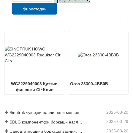
фиристодан
WG2229040003 Қуттии 
Оғоз 23300-4BB0B
фишанги Cir Клип
2025-08-20
Sinotruk ҷузъҳои насли нави мошинҳои боркаш: баланд бардоштани самаранокӣ ва эътимоднокии логистикаи ҷаҳонӣ
2025-03-29
SDLG компонентҳои боркаши наслро барои баланд бардоштани самаранокии глобалии Логистика
2025-03-26
Саноати мошини боркаши вазнин: Энергетика ва содироти нав ҳамчун ронандагони дугоник, ки дар қисмҳои маҳаллӣ корхонаҳои худро суръат бахшанд