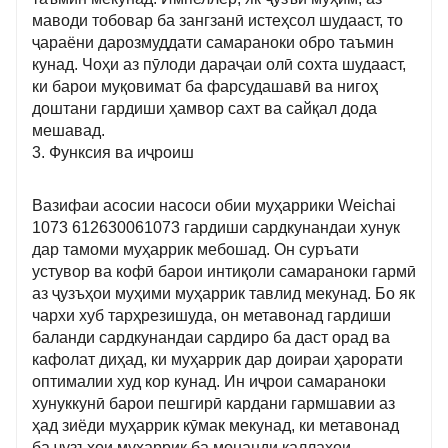
маводи тобовар ба зангзанӣ истеҳсол шудааст, то
ҷараёни дарозмуддати самараноки обро таъмин
кунад. Чоҳи аз пӯлоди дараҷаи олӣ сохта шудааст,
ки барои муқовимат ба фарсудашавӣ ва нигоҳ
доштани гардиши ҳамвор сахт ва сайқал дода
мешавад.
3. Функсия ва иҷроиш
Вазифаи асосии насоси обии муҳаррики Weichai
1073 612630061073 гардиши сардкунандаи хунук
дар тамоми муҳаррик мебошад. Он суръати
устувор ва кофӣ барои интиқоли самараноки гармӣ
аз ҷузъҳои муҳими муҳаррик тавлид мекунад. Бо як
чархи хуб тарҳрезишуда, он метавонад гардиши
баланди сардкунандаи сардиро ба даст орад ва
кафолат диҳад, ки муҳаррик дар доираи ҳарорати
оптималии худ кор кунад. Ин иҷрои самараноки
хунуккунӣ барои пешгирӣ кардани гармшавии аз
ҳад зиёди муҳаррик кӯмак мекунад, ки метавонад
ба ҷузъҳои муҳаррик ба монанди каллаҳои