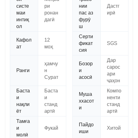
систе
ри
нии
Дастг
маи
ронан
пас аз
ирӣ
интиқ
дагӣ
фурӯ
ол
ш
Серти
Кафол
12
фикат
SGS
ат
моҳ
сия
Дар
ҳамчу
Бозор
сарос
Ранги
н
и
ари
Сурат
асосӣ
ҷаҳон
Баста
Баста
Компо
Муша
и
и
ненти
ххасот
нақли
станд
станд
и
ёт
артӣ
артӣ
Тамға
Пайдо
и
Фукай
Хитой
иши
молӣ