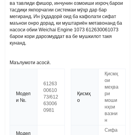
ва тавлиди фишор, инчунин озмоиши ихроҷ барои
тасдиқи якпорчагии системаи мӯҳр дар бар
мегиранд. Ин ӯҳдадорӣ оид ба кафолати сифат
маънои онро дорад, ки муштариён метавонанд ба
насоси обии Weichai Engine 1073 612630061073
барои кори дарозмуддат ва бе мушкилот такя
кунанд.
Маълумоти асосӣ.
Қисмҳ
ои
61263
меҳва
00610
Модел
Қисмҳ
ри
73/612
и №.
о
моши
63006
нҳои
0981
вазни
н
Сифа
Модел