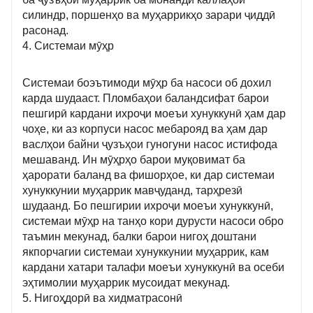
силиндр, поршенҳо ва муҳаррикҳо зарари ҷиддӣ
расонад.
4. Системаи мӯҳр
Системаи боэътимоди мӯҳр ба насоси об дохил
карда шудааст. Пломбаҳои баландсифат барои
пешгирӣ кардани ихроҷи моеъи хунуккунӣ ҳам дар
чоҳе, ки аз корпуси насос мебарояд ва ҳам дар
васлҳои байни ҷузъҳои гуногуни насос истифода
мешаванд. Ин мӯҳрҳо барои муқовимат ба
ҳарорати баланд ва фишорҳое, ки дар системаи
хунуккунии муҳаррик мавҷуданд, тарҳрезӣ
шудаанд. Бо пешгирии ихроҷи моеъи хунуккунӣ,
системаи мӯҳр на танҳо кори дурусти насоси обро
таъмин мекунад, балки барои нигоҳ доштани
якпорчагии системаи хунуккунии муҳаррик, кам
кардани хатари талафи моеъи хунуккунӣ ва осеби
эҳтимолии муҳаррик мусоидат мекунад.
5. Нигоҳдорӣ ва хидматрасонӣ