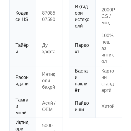
Иқтид
2000P
Кодек
87085
ори
CS /
си HS
07590
истеҳс
моҳ
олӣ
100%
пеш
Тайёр
Ду
Пардо
аз
ӣ
ҳафта
хт
интиқ
ол
Баста
Карто
Интиқ
Расон
и
ни
оли
идани
нақли
станд
баҳрӣ
ёт
артӣ
Тамға
Аслӣ /
Пайдо
и
Хитой
OEM
иши
молӣ
Иқтид
5000
ори