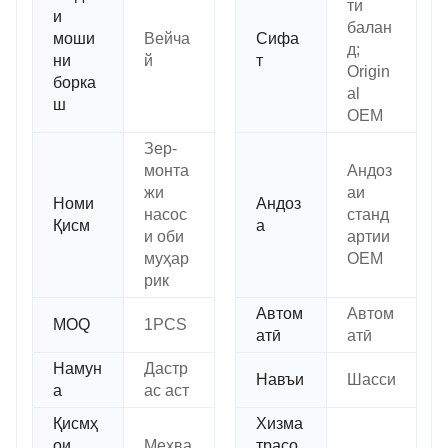
ти
и
балан
моши
Вейча
Сифа
д;
ни
й
т
Origin
борка
al
ш
OEM
Зер-
монта
Андоз
жи
аи
Номи
Андоз
насос
станд
Қисм
а
и оби
артии
муҳар
OEM
рик
Автом
Автом
MOQ
1PCS
атӣ
атӣ
Намун
Дастр
Навъи
Шасси
а
ас аст
Қисмҳ
Хизма
ои
Меҳва
трасо