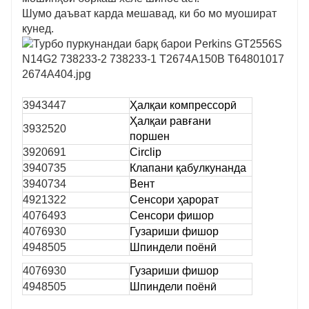
Шумо даъват карда мешавад, ки бо мо муошират
кунед.
3943447
Ҳалқаи компрессорӣ
Ҳалқаи равғани
3932520
поршен
3920691
Circlip
3940735
Клапани қабулкунанда
3940734
Вент
4921322
Сенсори ҳарорат
4076493
Сенсори фишор
4076930
Гузариши фишор
4948505
Шпиндели поёнӣ
4076930
Гузариши фишор
4948505
Шпиндели поёнӣ