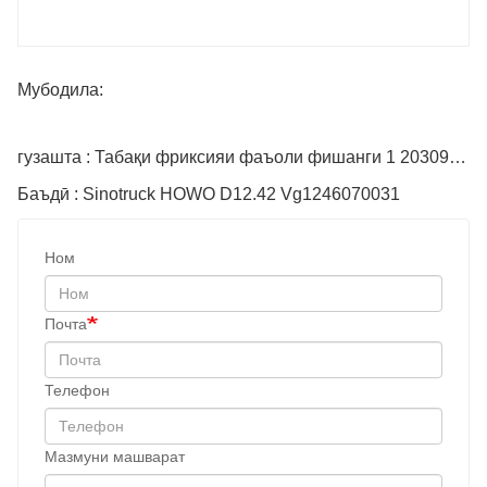
Мубодила:
гузашта : Табақи фриксияи фаъоли фишанги 1 2030900028
Баъдӣ : Sinotruck HOWO D12.42 Vg1246070031
Ном
Почта
Телефон
Мазмуни машварат