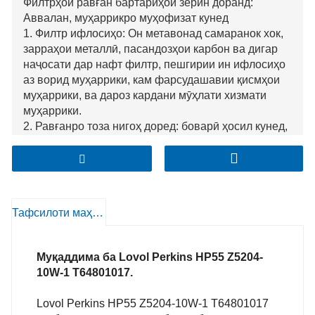
Филтрҳои равған бартариҳои зерин доранд:
Аввалан, муҳаррикро муҳофизат кунед
1. Филтр ифлосиҳо: Он метавонад самаранок хок,
зарраҳои металлӣ, пасандозҳои карбон ва дигар
наҷосати дар нафт филтр, пешгирии ин ифлосиҳо
аз ворид муҳаррики, кам фарсудашавии қисмҳои
муҳаррики, ва дароз кардани мӯҳлати хизмати
муҳаррики.
2. Равғанро тоза нигоҳ доред: боварӣ ҳосил кунед,
ки равған ҳамеша тозагии хубро нигоҳ медорад, то
он метавонад дар ҷараёни муомилоти дохилии
муҳаррик нақши молидан, хунуккунӣ, мӯҳр ва
ғайраро иҷро кунад ва самаранокии кор ва
эътимоднокии онро беҳтар созад. муҳаррик.
Тафсилоти маҳсулот
Муқаддима ба Lovol Perkins HP55 Z5204-
10W-1 T64801017.
Lovol Perkins HP55 Z5204-10W-1 T64801017