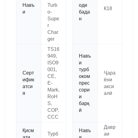
Навъ
Turb
оди
К18
и
o-
бада
Supe
н
r
Char
ger
TS16
949,
Навъ
ISO9
и
001,
турб
Серт
Ҷара
CE,
оком
ифик
ёни
E-
прес
атси
акси
Mark,
сори
я
алӣ
RoH
и
S,
барқ
COP,
ӣ
CCC
Давр
Қисм
Навъ
Турб
аи
ати
и