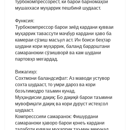
турбокомпрессорест, ки барои барномаҳои
мушаххаси муҳаррик пешбинӣ шудааст.
Функсия:
Турбокомпрессор барои зиёд кардани қувваи
муҳаррик тавассути маҷбур кардани ҳаво ба
камераи сӯзиш масъул аст. Ин боиси беҳтар
шудани кори муҳаррик, баланд бардоштани
самаранокии сӯзишворӣ ва кам шудани
партовҳо мегардад.
Вижагиҳо:
Сохтмони баландсифат: Аз маводи устувор
сохта шудааст, то умри дароз ва кори
боэътимодро таъмин кунад.
Муҳандисии дақиқ: Бо дақиқӣ барои таъмини
мувофиқати дақиқ ва кори дуруст истеҳсол
шудааст.
Компресссияи самаранок: Фишурдани
самараноки ҳаворо барои қонеъ кардани
талаботи қувваи муҳаррик таъмин мекунад.