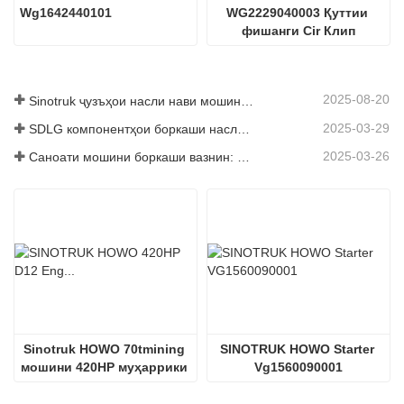
Wg1642440101
WG2229040003 Қуттии 
фишанги Cir Клип
2025-08-20
Sinotruk ҷузъҳои насли нави мошинҳои боркаш: баланд бардоштани самаранокӣ ва эътимоднокии логистикаи ҷаҳонӣ
2025-03-29
SDLG компонентҳои боркаши наслро барои баланд бардоштани самаранокии глобалии Логистика
2025-03-26
Саноати мошини боркаши вазнин: Энергетика ва содироти нав ҳамчун ронандагони дугоник, ки дар қисмҳои маҳаллӣ корхонаҳои худро суръат бахшанд
Sinotruk HOWO 70tmining 
SINOTRUK HOWO Starter 
мошини 420HP муҳаррики 
Vg1560090001
дизелӣ D12.42