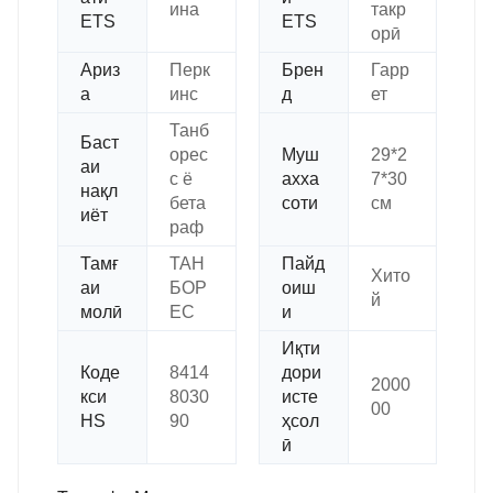
ина
такр
ETS
ETS
орӣ
Ариз
Перк
Брен
Гарр
а
инс
д
ет
Танб
Баст
орес
Муш
29*2
аи
с ё
ахха
7*30
нақл
бета
соти
см
иёт
раф
Тамғ
ТАН
Пайд
Хито
аи
БОР
оиш
й
молӣ
ЕС
и
Иқти
Коде
8414
дори
2000
кси
8030
исте
00
HS
90
ҳсол
ӣ