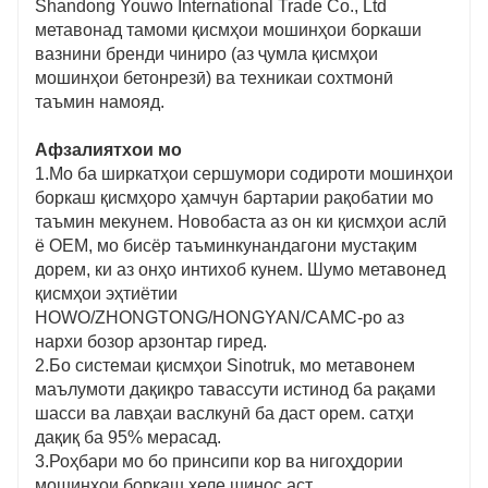
Shandong Youwo International Trade Co., Ltd
метавонад тамоми қисмҳои мошинҳои боркаши
вазнини бренди чиниро (аз ҷумла қисмҳои
мошинҳои бетонрезӣ) ва техникаи сохтмонӣ
таъмин намояд.
Афзалиятхои мо
1.Мо ба ширкатҳои сершумори содироти мошинҳои
боркаш қисмҳоро ҳамчун бартарии рақобатии мо
таъмин мекунем. Новобаста аз он ки қисмҳои аслӣ
ё OEM, мо бисёр таъминкунандагони мустақим
дорем, ки аз онҳо интихоб кунем. Шумо метавонед
қисмҳои эҳтиётии
HOWO/ZHONGTONG/HONGYAN/CAMC-ро аз
нархи бозор арзонтар гиред.
2.Бо системаи қисмҳои Sinotruk, мо метавонем
маълумоти дақиқро тавассути истинод ба рақами
шасси ва лавҳаи васлкунӣ ба даст орем. сатҳи
дақиқ ба 95% мерасад.
3.Роҳбари мо бо принсипи кор ва нигоҳдории
мошинҳои боркаш хеле шинос аст.