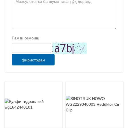
Рамзи озмоиш
фиристодан