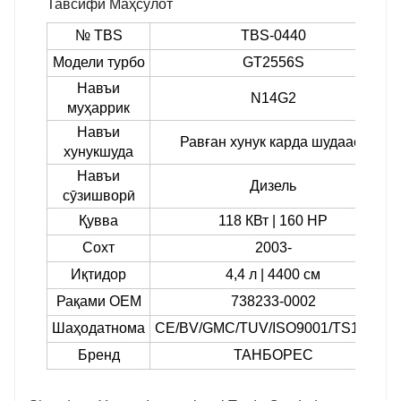
Тавсифи Маҳсулот
№ TBS
TBS-0440
Модели турбо
GT2556S
Навъи
N14G2
муҳаррик
Навъи
Равған хунук карда шудааст
хунукшуда
Навъи
Дизель
сӯзишворӣ
Қувва
118 КВт | 160 HP
Сохт
2003-
Иқтидор
4,4 л | 4400 см
Рақами OEM
738233-0002
Шаҳодатнома
CE/BV/GMC/TUV/ISO9001/TS16949
Бренд
ТАНБОРЕС