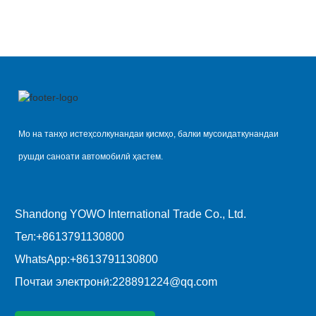
Мо на танҳо истеҳсолкунандаи қисмҳо, балки мусоидаткунандаи
рушди саноати автомобилӣ ҳастем.
Shandong YOWO International Trade Co., Ltd.
Тел:
+8613791130800
WhatsApp:
+8613791130800
Почтаи электронӣ:
228891224@qq.com