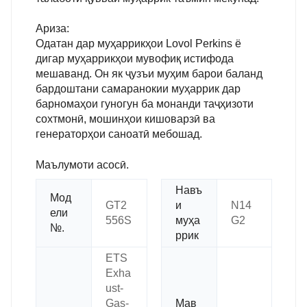
Ариза:
Одатан дар муҳаррикҳои Lovol Perkins ё
дигар муҳаррикҳои мувофиқ истифода
мешаванд. Он як ҷузъи муҳим барои баланд
бардоштани самаранокии муҳаррик дар
барномаҳои гуногун ба монанди таҷҳизоти
сохтмонӣ, мошинҳои кишоварзӣ ва
генераторҳои саноатӣ мебошад.
Маълумоти асосӣ.
Навъ
Мод
GT2
и
N14
ели
556S
муҳа
G2
№.
ррик
ETS
Exha
ust-
Gas-
Мав