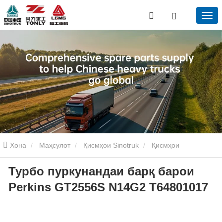
Хона
Маҳсулот
Қисмҳои Sinotruk
Қисмҳои
Турбо пуркунандаи барқ ​​барои
редукторҳои Sinotruk
Турбо пуркунандаи барқ ​​барои Perkins
Perkins GT2556S N14G2 T64801017
GT2556S N14G2 T64801017