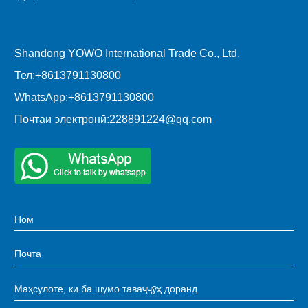
Shandong YOWO International Trade Co., Ltd.
Тел:
+8613791130800
WhatsApp:
+8613791130800
Почтаи электронӣ:
228891224@qq.com