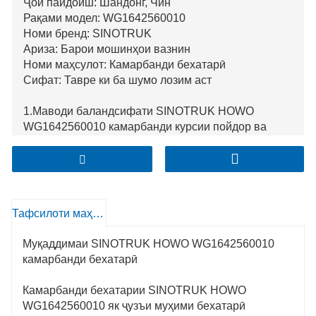
Ҷои пайдоиш: Шандонг, Чин
Рақами модел: WG1642560010
Номи бренд: SINOTRUK
Ариза: Барои мошинҳои вазнин
Номи маҳсулот: Камарбанди бехатарӣ
Сифат: Тавре ки ба шумо лозим аст
1.Маводи баландсифати SINOTRUK HOWO
WG1642560010 камарбанди курсии пойдор ва
қодир ба истифодаи дарозмуддат дар муҳити
вазнини боркашонӣ тоб оварда, эътимоднокии
онро дар давоми ҳар сафар таъмин мекунад.
2.Бо тарҳи пешрафта, он барои ронандагон ва
мусофирон бароҳатии олӣ фароҳам меорад,
Тафсилоти маҳсулот
нороҳатиро ҳангоми ҳамлу нақли дур дар масофаи
дур нигоҳ дошта, барои таъмини бехатарӣ бароҳат
Муқаддимаи SINOTRUK HOWO WG1642560010
аст.
камарбанди бехатарӣ
3.Камарбанди бехатарӣ дорои муҳандисии дақиқ
барои таъмини зуд ва осон ва кушодан, имкон
Камарбанди бехатарии SINOTRUK HOWO
медиҳад, ки кори самаранок ва баланд
WG1642560010 як ҷузъи муҳими бехатарӣ
бардоштани мутобиқати умумии бехатарӣ дар