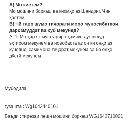
A) Мо кистем?
Мо мошини боркаш ва қисмҳо аз Шандонг, Чин
ҳастем
B) Чӣ тавр шумо тиҷорати моро муносибатҳои
дарозмуддат ва хуб мекунед?
A: 1. Мо ҳар як муштариро ҳамчун дӯсти худ
эҳтиром мекунем ва новобаста аз он ки онҳо аз
куҷоянд, самимона тиҷорат мекунем ва бо онҳо
дӯстӣ мекунем
Мубодила:
гузашта : Wg1642440101
Баъдӣ : тирезаи пеши мошини боркаш WG1642710001