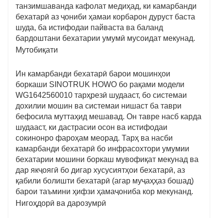
танзимшаванда кафолат медиҳад, ки камарбанди
бехатарӣ аз ҷониби ҳамаи корбарон дуруст баста
шуда, ба истифодаи пайваста ва баланд
бардоштани бехатарии умумӣ мусоидат мекунад.
Мутобиқати
Ин камарбанди бехатарӣ барои мошинҳои
боркаши SINOTRUK HOWO бо рақами модели
WG1642560010 тарҳрезӣ шудааст, бо системаи
дохилии мошин ва системаи нишаст ба таври
бефосила муттаҳид мешавад. Он тавре насб карда
шудааст, ки дастрасии осон ва истифодаи
сокинонро фароҳам меорад. Тарҳ ва насби
камарбанди бехатарӣ бо инфрасохтори умумии
бехатарии мошини боркаш мувофиқат мекунад ва
дар якҷоягӣ бо дигар хусусиятҳои бехатарӣ, аз
қабили болишти бехатарӣ (агар муҷаҳҳаз бошад)
барои таъмини ҳифзи ҳамаҷониба кор мекунанд.
Нигоҳдорӣ ва дарозумрӣ