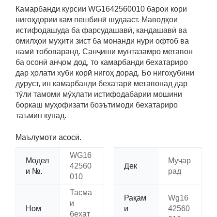
Камарбанди курсии WG1642560010 барои кори
нигоҳдории кам пешбинӣ шудааст. Маводҳои
истифодашуда ба фарсудашавӣ, кандашавӣ ва
омилҳои муҳити зист ба монанди нури офтоб ва
намӣ тобоваранд. Санҷиши мунтазамро метавон
ба осонӣ анҷом дод, то камарбанди бехатариро
дар ҳолати хуби корӣ нигоҳ дорад. Бо нигоҳубини
дуруст, ин камарбанди бехатарӣ метавонад дар
тӯли тамоми мӯҳлати истифодабарии мошини
боркаш муҳофизати боэътимоди бехатариро
таъмин кунад.
Маълумоти асосӣ.
WG16
Модел
Муҷар
42560
Дек
и №.
рад
010
Тасма
Рақам
Wg16
и
Ном
и
42560
бехат