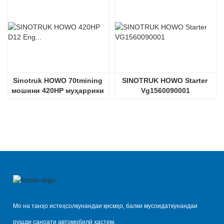
Sinotruk HOWO 70tmining 
SINOTRUK HOWO Starter 
мошини 420HP муҳаррики 
Vg1560090001
дизелӣ D12.42
Мо на танҳо истеҳсолкунандаи қисмҳо, балки мусоидаткунандаи
рушди саноати автомобилӣ ҳастем.