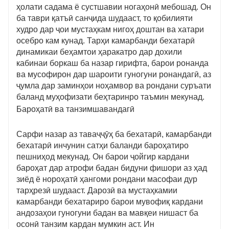
ҳолати садама ё сустшавии ногаҳонӣ мебошад. Он
ба таври қатъӣ санҷида шудааст, то қобилияти
худро дар ҷои мустаҳкам нигоҳ доштан ва хатари
осебро кам кунад. Тарҳи камарбанди бехатарӣ
динамикаи беҳамтои ҳаракатро дар дохили
кабинаи боркаш ба назар гирифта, барои ронанда
ва мусофирон дар шароити гуногуни ронандагӣ, аз
ҷумла дар заминҳои ноҳамвор ва рондани суръати
баланд муҳофизати беҳтаринро таъмин мекунад.
Бароҳатӣ ва танзимшавандагӣ
Сарфи назар аз таваҷҷӯҳ ба бехатарӣ, камарбанди
бехатарӣ инчунин сатҳи баланди бароҳатиро
пешниҳод мекунад. Он барои ҷойгир кардани
бароҳат дар атрофи бадан бидуни фишори аз ҳад
зиёд ё нороҳатӣ ҳангоми рондани масофаи дур
тарҳрезӣ шудааст. Дарозӣ ва мустаҳкамии
камарбанди бехатариро барои мувофиқ кардани
андозаҳои гуногуни бадан ва мавқеи нишаст ба
осонӣ танзим кардан мумкин аст. Ин