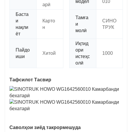
модел
010
арӣ
Баста
Тамға
и
Карто
СИНО
и
нақли
н
ТРУК
молӣ
ёт
Иқтид
Пайдо
ори
Хитой
1000
иши
истеҳс
олӣ
Тафсилот Тасвир
Саволҳои зиёд такрормешуда