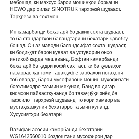
мебошад, ки махсус барои мошинҳои боркаши
кабинаҳои боркаш.
HOWO дар оилаи SINOTRUK тарҳрезӣ шудааст.
Тарҳрезӣ ва сохтмон
Ин камарбанди бехатарӣ бо дақиқ сохта шудааст,
то ба стандартҳои баландтарини бехатарӣ ҷавобгӯ
бошад. Он аз маводи баландсифат сохта шудааст,
ки бодиққат барои қувват ва устувории онҳо
интихоб карда мешаванд. Бофтаи камарбанди
бехатарӣ ба қадри кофӣ сахт аст, ки ба қувваҳои
назаррас ҳангоми таваққуф ё зарбаҳои ногаҳонӣ
тоб оварда, барои мусофирони мошин муҳофизати
боэътимодро таъмин мекунад. Банд ва дигар
қисмҳои пайвасткунанда бо таваҷҷӯҳи зиёд ба
тафсилот тарҳрезӣ шудаанд, то кори ҳамвор ва
мустаҳкамкунии бехатарро таъмин кунанд.
Хусусиятҳои бехатарӣ
Вазифаи асосии камарбанди бехатарии
WG1642560010 боздоштани мусофирон дар