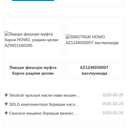
Лавҳаи фишори муфта 
AZ1246030007 
барои рақами қисми 
васлкунанда
HOWO AZ9921160200.
2025-08-20
Sinotruk ҷузъҳои насли нави мошинҳои боркаш: баланд бардоштани самаранокӣ ва эътимоднокии логистикаи ҷаҳонӣ
2025-03-29
SDLG компонентҳои боркаши наслро барои баланд бардоштани самаранокии глобалии Логистика
2025-03-26
Саноати мошини боркаши вазнин: Энергетика ва содироти нав ҳамчун ронандагони дугоник, ки дар қисмҳои маҳаллӣ корхонаҳои худро суръат бахшанд