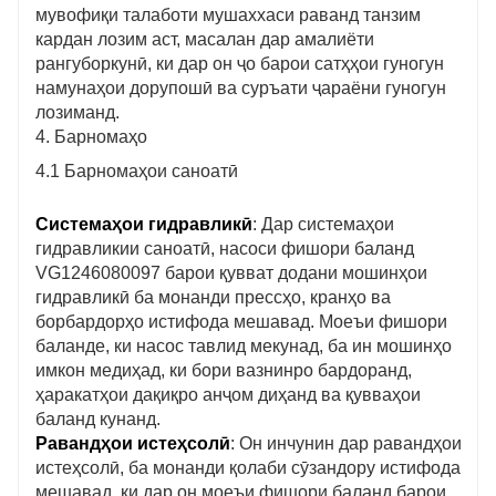
мувофиқи талаботи мушаххаси раванд танзим
кардан лозим аст, масалан дар амалиёти
рангуборкунӣ, ки дар он ҷо барои сатҳҳои гуногун
намунаҳои дорупошӣ ва суръати ҷараёни гуногун
лозиманд.
4. Барномаҳо
4.1 Барномаҳои саноатӣ
Системаҳои гидравликӣ
: Дар системаҳои
гидравликии саноатӣ, насоси фишори баланд
VG1246080097 барои қувват додани мошинҳои
гидравликӣ ба монанди прессҳо, кранҳо ва
борбардорҳо истифода мешавад. Моеъи фишори
баланде, ки насос тавлид мекунад, ба ин мошинҳо
имкон медиҳад, ки бори вазнинро бардоранд,
ҳаракатҳои дақиқро анҷом диҳанд ва қувваҳои
баланд кунанд.
Равандҳои истеҳсолӣ
: Он инчунин дар равандҳои
истеҳсолӣ, ба монанди қолаби сӯзандору истифода
мешавад, ки дар он моеъи фишори баланд барои