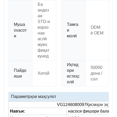
Ба
андоз
аи
STD-и
Муша
Тамға
корхо
ODM
ххасот
и
наи
ё OEM
и
молӣ
аслӣ
муво
фиқат
кунед
Иқтид
50000
Пайдо
ори
Хитой
дона /
иши
истеҳс
сол
олӣ
Параметрҳои маҳсулот
VG1246080097
Қисмҳои эҳтиёт
Навъи:
насоси фишори баланд