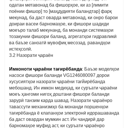
одатан метавонад ба фишорҳое, ки аз [лимити
поёнии фишор] то [маҳдудияти баландтар] фарқ
мекунад, ба даст оварда метавонад, ки онро барои
доираи васеи барномаҳое, ки фишори шадиди
моеъро талаб мекунанд, ба монанди системаҳои
тозакунии фишори баланд, агрегатҳои гидравликӣ
ва баъзе саноатӣ мувофиқ месозад. равандҳои
истеҳсолӣ.
3.2 Назорати ҷараён
Имконоти ҷараёни тағирёбанда
: Баъзе моделҳои
насоси фишори баланди VG1246080097 дорои
хусусиятҳои назорати ҷараёни тағйирёбанда
мебошанд. Ин имкон медиҳад, ки суръати ҷараёни
моеъ ҳангоми нигоҳ доштани фишори баланди
зарурӣ танзим карда шавад. Назорати ҷараёнро
тавассути механизмҳо ба монанди поршенҳои
тағирёбанда ё клапанҳои электронӣ идорашаванда
ба даст овардан мумкин аст. Ин чандирӣ дар
барномаҳое муфид аст, ки суръати ҷараёнро