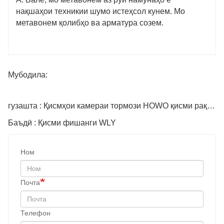
нақшаҳои техникии шумо истеҳсол кунем. Мо
метавонем қолибҳо ва арматура созем.
Мубодила:
гузашта : Қисмҳои камераи тормози HOWO қисми рақами Az9231340042
Баъдӣ : Қисми фишанги WLY
Ном
Почта
Телефон