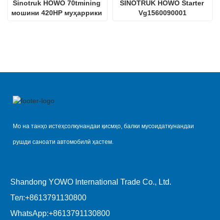
Sinotruk HOWO 70tmining 
SINOTRUK HOWO Starter 
мошини 420HP муҳаррики 
Vg1560090001
дизелӣ D12.42
Мо на танҳо истеҳсолкунандаи қисмҳо, балки мусоидаткунандаи
рушди саноати автомобилӣ ҳастем.
Shandong YOWO International Trade Co., Ltd.
Тел:
+8613791130800
WhatsApp:
+8613791130800