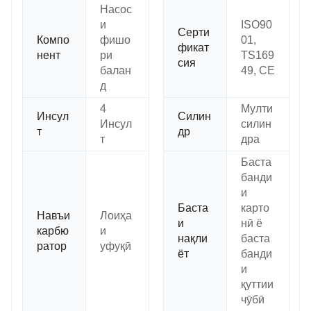
Насос
и
ISO90
Серти
Компо
фишо
01,
фикат
нент
ри
TS169
сия
балан
49, CE
д
4
Мулти
Инсул
Силин
Инсул
силин
т
др
т
дра
Баста
банди
и
Баста
карто
Навъи
Лоиҳа
и
нӣ ё
карбю
и
нақли
баста
ратор
уфуқӣ
ёт
банди
и
қуттии
чӯбӣ