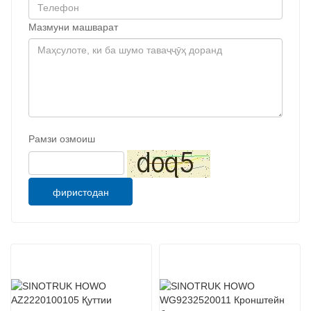
Мазмуни машварат
Рамзи озмоиш
фиристодан