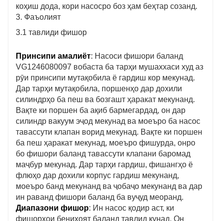
коҳиш дода, кори насосро боз ҳам беҳтар созанд.
3. Фаъолият
3.1 тавлиди фишор
Принсипи амалиёт
: Насоси фишори баланд
VG1246080097 вобаста ба тарҳи мушаххаси худ аз
рӯи принсипи мутақобила ё гардиш кор мекунад.
Дар тарҳи мутақобила, поршенҳо дар дохили
силиндрҳо ба пеш ва бозгашт ҳаракат мекунанд.
Вақте ки поршен ба ақиб бармегардад, он дар
силиндр вакуум эҷод мекунад ва моеъро ба насос
тавассути клапан ворид мекунад. Вақте ки поршен
ба пеш ҳаракат мекунад, моеъро фишурда, онро
бо фишори баланд тавассути клапани баромад
маҷбур мекунад. Дар тарҳи гардиш, фишангҳо ё
флюҳо дар дохили корпус гардиш мекунанд,
моеъро банд мекунанд ва ҷобаҷо мекунанд ва дар
ин раванд фишори баланд ба вуҷуд меоранд.
Диапазони фишор
: Ин насос қодир аст, ки
фишорҳои бениҳоят баланд тавлид кунад. Он