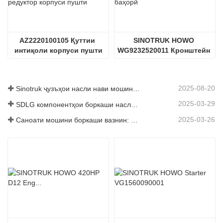
AZ2220100105 Қуттии 
SINOTRUK HOWO 
интиқоли корпуси пушти
WG9232520011 Кронштейн 
баҳорӣ
2025-08-20
Sinotruk ҷузъҳои насли нави мошинҳои боркаш: баланд бардоштани самаранокӣ ва эътимоднокии логистикаи ҷаҳонӣ
2025-03-29
SDLG компонентҳои боркаши наслро барои баланд бардоштани самаранокии глобалии Логистика
2025-03-26
Саноати мошини боркаши вазнин: Энергетика ва содироти нав ҳамчун ронандагони дугоник, ки дар қисмҳои маҳаллӣ корхонаҳои худро суръат бахшанд