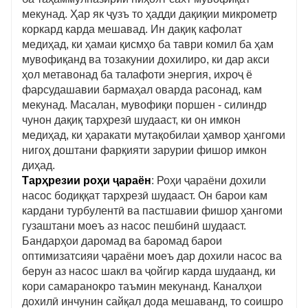
мекунад. Ҳар як ҷузъ то ҳадди дақиқии микрометр
коркард карда мешавад. Ин дақиқ кафолат
медиҳад, ки ҳамаи қисмҳо ба таври комил ба ҳам
мувофиқанд ва тозакунии дохилиро, ки дар акси
ҳол метавонад ба талафоти энергия, ихроҷ ё
фарсудашавии бармаҳал оварда расонад, кам
мекунад. Масалан, мувофиқи поршен - силиндр
чунон дақиқ тарҳрезӣ шудааст, ки он имкон
медиҳад, ки ҳаракати мутақобилаи ҳамвор ҳангоми
нигоҳ доштани фарқияти зарурии фишор имкон
диҳад.
Тарҳрезии роҳи ҷараён
: Роҳи ҷараёни дохили
насос бодиққат тарҳрезӣ шудааст. Он барои кам
кардани турбулентӣ ва пастшавии фишор ҳангоми
гузаштани моеъ аз насос пешбинӣ шудааст.
Бандарҳои даромад ва баромад барои
оптимизатсияи ҷараёни моеъ дар дохили насос ва
берун аз насос шакл ва ҷойгир карда шудаанд, ки
кори самаранокро таъмин мекунанд. Каналҳои
дохилӣ инчунин сайқал дода мешаванд, то соишро