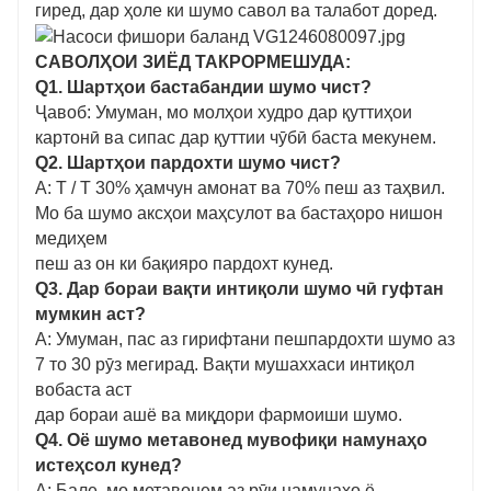
гиред, дар ҳоле ки шумо савол ва талабот доред.
САВОЛҲОИ ЗИЁД ТАКРОРМЕШУДА:
Q1. Шартҳои бастабандии шумо чист?
Ҷавоб: Умуман, мо молҳои худро дар қуттиҳои
картонӣ ва сипас дар қуттии чӯбӣ баста мекунем.
Q2. Шартҳои пардохти шумо чист?
A: T / T 30% ҳамчун амонат ва 70% пеш аз таҳвил.
Мо ба шумо аксҳои маҳсулот ва бастаҳоро нишон
медиҳем
пеш аз он ки бақияро пардохт кунед.
Q3. Дар бораи вақти интиқоли шумо чӣ гуфтан
мумкин аст?
A: Умуман, пас аз гирифтани пешпардохти шумо аз
7 то 30 рӯз мегирад. Вақти мушаххаси интиқол
вобаста аст
дар бораи ашё ва миқдори фармоиши шумо.
Q4. Оё шумо метавонед мувофиқи намунаҳо
истеҳсол кунед?
A: Бале, мо метавонем аз рӯи намунаҳо ё