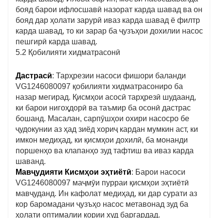
бояд барои ифлосшавӣ назорат карда шавад ва он
бояд дар ҳолати зарурӣ иваз карда шавад ё филтр
карда шавад, то ки зарар ба ҷузъҳои дохилии насос
пешгирӣ карда шавад.
5.2 Қобилияти хидматрасонӣ
Дастрасӣ
: Тарҳрезии насоси фишори баланди
VG1246080097 қобилияти хидматрасониро ба
назар мегирад. Қисмҳои асосӣ тарҳрезӣ шудаанд,
ки барои нигоҳдорӣ ва таъмир ба осонӣ дастрас
бошанд. Масалан, сарпӯшҳои охири насосро бе
ҷудокунии аз ҳад зиёд хориҷ кардан мумкин аст, ки
имкон медиҳад, ки қисмҳои дохилӣ, ба монанди
поршенҳо ва клапанҳо зуд тафтиш ва иваз карда
шаванд.
Мавҷудияти Кисмҳои эҳтиётӣ
: Барои насоси
VG1246080097 маҷмӯи пурраи қисмҳои эҳтиётӣ
мавҷуданд. Ин кафолат медиҳад, ки дар сурати аз
кор баромадани ҷузъҳо насос метавонад зуд ба
ҳолати оптималии кории худ баргардад.