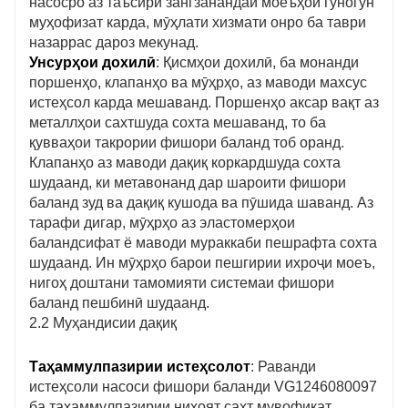
насосро аз таъсири зангзанандаи моеъҳои гуногун
муҳофизат карда, мӯҳлати хизмати онро ба таври
назаррас дароз мекунад.
Унсурҳои дохилӣ
: Қисмҳои дохилӣ, ба монанди
поршенҳо, клапанҳо ва мӯҳрҳо, аз маводи махсус
истеҳсол карда мешаванд. Поршенҳо аксар вақт аз
металлҳои сахтшуда сохта мешаванд, то ба
қувваҳои такрории фишори баланд тоб оранд.
Клапанҳо аз маводи дақиқ коркардшуда сохта
шудаанд, ки метавонанд дар шароити фишори
баланд зуд ва дақиқ кушода ва пӯшида шаванд. Аз
тарафи дигар, мӯҳрҳо аз эластомерҳои
баландсифат ё маводи мураккаби пешрафта сохта
шудаанд. Ин мӯҳрҳо барои пешгирии ихроҷи моеъ,
нигоҳ доштани тамомияти системаи фишори
баланд пешбинӣ шудаанд.
2.2 Муҳандисии дақиқ
Таҳаммулпазирии истеҳсолот
: Раванди
истеҳсоли насоси фишори баланди VG1246080097
ба таҳаммулпазирии ниҳоят сахт мувофиқат