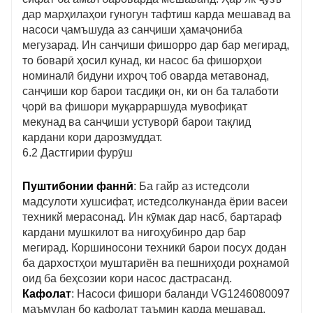
дар марҳилаҳои гуногун тафтиш карда мешавад ва
насоси ҷамъшуда аз санҷиши ҳамаҷониба
мегузарад. Ин санҷиши фишорро дар бар мегирад,
то боварӣ ҳосил кунад, ки насос ба фишорҳои
номиналӣ бидуни ихроҷ тоб оварда метавонад,
санҷиши кор барои тасдиқи он, ки он ба талаботи
ҷорӣ ва фишори муқарраршуда мувофиқат
мекунад ва санҷиши устуворӣ барои тақлид
кардани кори дарозмуддат.
6.2 Дастгирии фурӯш
Пуштибонии фаннӣ
: Ба гайр аз истедсоли
мадсулоти хушсифат, истедсолкунанда ёрии васеи
техникй мерасонад. Ин кӯмак дар насб, бартараф
кардани мушкилот ва нигоҳубинро дар бар
мегирад. Коршиносони техникӣ барои посух додан
ба дархостҳои муштариён ва пешниҳоди роҳнамоӣ
оид ба беҳсозии кори насос дастрасанд.
Кафолат
: Насоси фишори баланди VG1246080097
маъмулан бо кафолат таъмин карда мешавад.