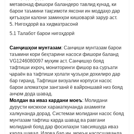
метавонад фишори баландеро тавлид кунад, ки
барои таъмини тақсимоти яксони ин моддаҳо дар
қитъаҳои калони заминҳои кишоварзӣ зарур аст.
5. Нигоҳдорӣ ва хидматрасонӣ
5.1 Талабот барои нигоҳдорӣ
Санҷишҳои мунтазам
: Санҷиши мунтазам барои
таъмини кори беҳтарини насоси фишори баланд
VG1246080097 муҳим аст. Санҷишҳо бояд
тафтиши ихроҷ, мониторинги фишор ва суръати
ҷараён ва тафтиши ҳолати ҷузъҳои дохилиро дар
бар гиранд. Тафтиши визуалии корпуси насос
барои аломатҳои зангзанӣ ё вайроншавӣ низ бояд
анҷом дода шавад.
Молдан ва иваз кардани моеъ
: Молидани
дурусти кисмхои харакаткунанда ахамияти
халкунанда дорад. Системаи молидани насос бояд
мунтазам тафтиш карда шавад ва равгани
молиданӣ бояд дар фосилаҳои тавсияшуда иваз
карда шавад. Илова бар ин, моеъи насосшаванда