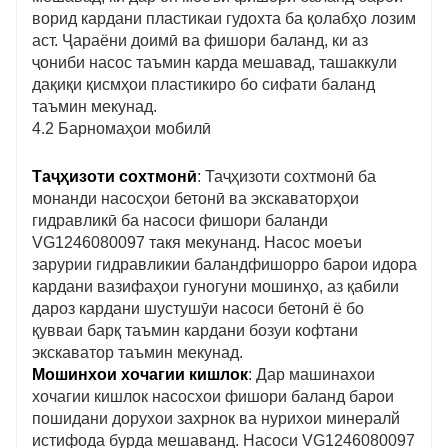
ворид кардани пластикаи гудохта ба қолабҳо лозим
аст. Ҷараёни доимӣ ва фишори баланд, ки аз
ҷониби насос таъмин карда мешавад, ташаккули
дақиқи қисмҳои пластикиро бо сифати баланд
таъмин мекунад.
4.2 Барномаҳои мобилӣ
Таҷҳизоти сохтмонӣ
: Таҷҳизоти сохтмонӣ ба
монанди насосҳои бетонӣ ва экскаваторҳои
гидравликӣ ба насоси фишори баланди
VG1246080097 такя мекунанд. Насос моеъи
зарурии гидравликии баландфишорро барои идора
кардани вазифаҳои гуногуни мошинҳо, аз қабили
дароз кардани шустушӯи насоси бетонӣ ё бо
қувваи барқ ​​таъмин кардани бозуи кофтани
экскаватор таъмин мекунад.
Мошинхои хочагии кишлок
: Дар машинахои
хочагии кишлок насосхои фишори баланд барои
пошидани дорухои захрнок ва нурихои минералй
истифода бурда мешаванд. Насоси VG1246080097