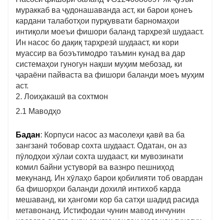
мураккаб ва ҷудонашаванда аст, ки барои қонеъ
кардани талаботҳои пурқуввати барномаҳои
интиқоли моеъи фишори баланд тарҳрезӣ шудааст.
Ин насос бо дақиқ тарҳрезӣ шудааст, ки кори
муассир ва боэътимодро таъмин кунад ва дар
системаҳои гуногун нақши муҳим мебозад, ки
ҷараёни пайваста ва фишори баланди моеъ муҳим
аст.
2. Лоиҳакашӣ ва сохтмон
2.1 Маводҳо
Бадан
: Корпуси насос аз масолеҳи қавӣ ва ба
зангзанӣ тобовар сохта шудааст. Одатан, он аз
пӯлодҳои хӯлаи сохта шудааст, ки мувозинати
комил байни устуворӣ ва вазнро пешниҳод
мекунанд. Ин хӯлаҳо барои қобилияти тоб овардан
ба фишорҳои баланди дохилӣ интихоб карда
мешаванд, ки ҳангоми кор ба сатҳи шадид расида
метавонанд. Истифодаи чунин мавод инчунин