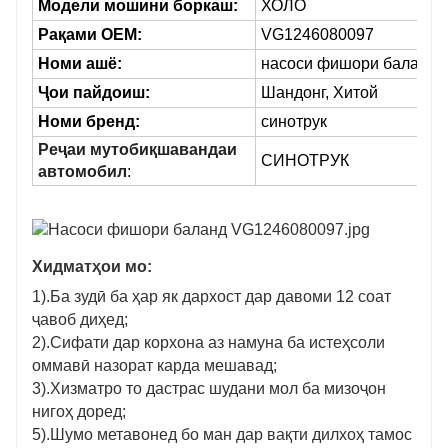
Модели мошини боркаш:
ХОЛО
Рақами OEM:
VG1246080097
Номи ашё:
насоси фишори баланд
Ҷои пайдоиш:
Шандонг, Хитой
Номи бренд:
синотрук
Реҷаи мутобиқшавандаи
СИНОТРУК
автомобил
:
Хидматҳои мо:
1).Ба зудӣ ба ҳар як дархост дар давоми 12 соат
ҷавоб диҳед;
2).Сифати дар корхона аз намуна ба истеҳсоли
оммавӣ назорат карда мешавад;
3).Хизматро то дастрас шудани мол ба мизоҷон
нигоҳ доред;
5).Шумо метавонед бо ман дар вақти дилхоҳ тамос