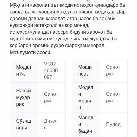
Мӯҳлати кафолат эътимоди истеҳсолкунандаро ба
сифат ва устувории маҳсулот нишон медиҳад. Дар
давоми давраи кафолат, агар насос бо сабаби
нуқсонҳои истеҳсолӣ аз кор монад,
истеҳсолкунанда насосро бидуни хароҷот ба
муштарӣ таъмир мекунад ё иваз мекунад ва ба
корбарон оромии рӯҳро фароҳам меорад.
Маълумоти асосӣ.
VG12
Модел
Моши
Синот
46080
и №.
нсоз
рук
097
Модел
Навъи
Синот
и
Синот
муҳар
рук
моши
рук
рик
н
Мавод
Сӯзиш
Дизел
и
Пӯлод
ворӣ
ь
бадан