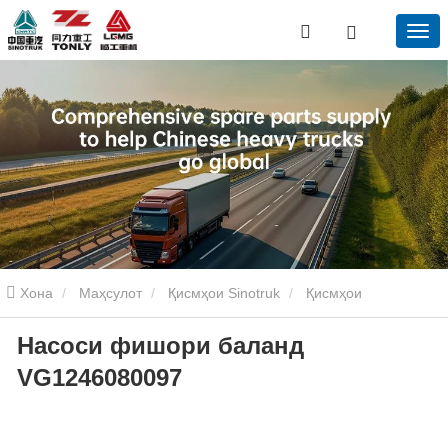
Хона
Маҳсулот
Қисмҳои Sinotruk
Қисмҳои
Насоси фишори баланд
редукторҳои Sinotruk
Насоси фишори баланд VG1246080097
VG1246080097