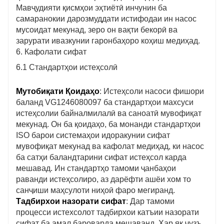
Мавҷудияти қисмҳои эҳтиётӣ инчунин ба
самаранокии дарозмуддати истифодаи ин насос
мусоидат мекунад, зеро он вақти бекорӣ ва
зарурати ивазкунии гаронбаҳоро коҳиш медиҳад.
6. Кафолати сифат
6.1 Стандартҳои истеҳсолӣ
Мутобиқати Қоидаҳо
: Истеҳсоли насоси фишори
баланд VG1246080097 ба стандартҳои махсуси
истеҳсолии байналмилалӣ ва саноатӣ мувофиқат
мекунад. Он ба қоидаҳо, ба монанди стандартҳои
ISO барои системаҳои идоракунии сифат
мувофиқат мекунад ва кафолат медиҳад, ки насос
ба сатҳи баландтарини сифат истеҳсол карда
мешавад. Ин стандартҳо тамоми ҷанбаҳои
раванди истеҳсолиро, аз дарёфти ашёи хом то
санҷиши маҳсулоти ниҳоӣ фаро мегиранд.
Тадбирхои назорати сифат
: Дар тамоми
процесси истехсолот тадбирхои катъии назорати
сифат ба амал бароварда мешаванд. Ҳар як ҷузъ