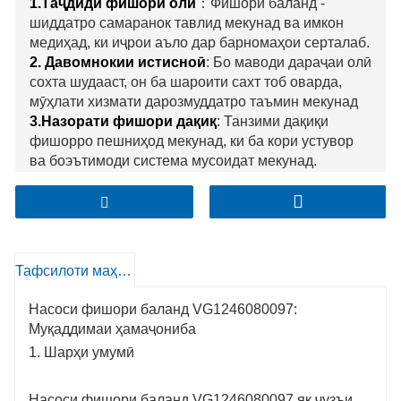
1.Таҷдиди фишори олӣ
：Фишори баланд -
шиддатро самаранок тавлид мекунад ва имкон
медиҳад, ки иҷрои аъло дар барномаҳои серталаб.
2. Давомнокии истисноӣ
: Бо маводи дараҷаи олӣ
сохта шудааст, он ба шароити сахт тоб оварда,
мӯҳлати хизмати дарозмуддатро таъмин мекунад
3.Назорати фишори дақиқ
: Танзими дақиқи
фишорро пешниҳод мекунад, ки ба кори устувор
ва боэътимоди система мусоидат мекунад.
4. Мутобиқати оптималӣ
: Махсусан барои
системаҳои мақсаднок тарҳрезӣ шудааст, ки
ҳамгироии бефосила ва самаранокии ҳадди
аксарро таъмин мекунад.
Тафсилоти маҳсулот
Насоси фишори баланд VG1246080097:
Муқаддимаи ҳамаҷониба
1. Шарҳи умумӣ
Насоси фишори баланд VG1246080097 як ҷузъи