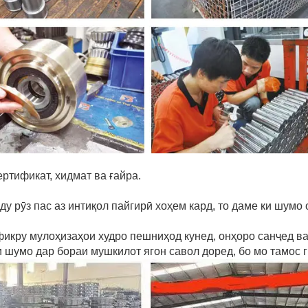
ертификат, хидмат ва ғайра.
у рӯз пас аз интиқол пайгирӣ хоҳем кард, то даме ки шумо
фикру мулоҳизаҳои худро пешниҳод кунед, онҳоро санҷед в
и шумо дар бораи мушкилот ягон савол доред, бо мо тамос г