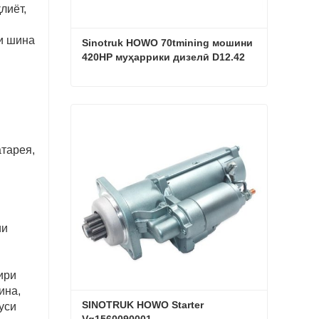
лиёт,
и шина
Sinotruk HOWO 70tmining мошини 
420HP муҳаррики дизелӣ D12.42
Sinotruk HOWO 70tmining мошини 420HP муҳаррики дизелӣ D12.42
Ҳоло тамос гиред
атарея,
ии
ири
ина,
SINOTRUK HOWO Starter 
пуси