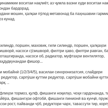
инамикии воситаи нақлиёт, аз ҷумла вазни худи воситаи нақ
рондан бардорад.
ондани мошин, ҳалқаи пӯлод метавонад ба паҳншавии гарми
з кунад.
силиндр, поршен, маховик, гили силиндр, поршен, ҳалқаҳои
ишворӣ, насоси сӯзишворӣ, филтри ҳаво, филтри равған, б
и оташгиранда, насоси об, радиатор, муфтаҳои вентилятор,
маҳдудкунандаи фишор...
 мобайнӣ (1/2/3/4/5), василаи синхронизатсия, слайдери
и редуктор, сарпӯши қуттии редуктор, сарпӯши мобайни қутт
қ. ..
а
флиҳои тормоз, қулф, фишанги ноқилҳо, чоҳи гардонанда, т
сайёра, фишангҳои офтобӣ, фишанги пинионӣ ва кунҷӣ, пруж
сои рост, пайванди чӯб, редуктори чарх, тавассути тир, кор