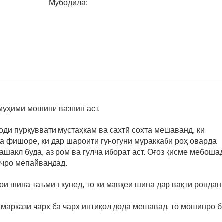
Мубодила:
муҳими мошини вазнин аст.
оди пурқуввати мустаҳкам ва сахтӣ сохта мешаванд, ки
а фишоре, ки дар шароити гуногуни мураккаби роҳ оварда
шакл буда, аз ром ва гулча иборат аст. Оғоз қисме мебошад
унҷро мепайвандад.
рои шина таъмин кунед, то ки мавқеи шина дар вақти рондан
и маркази чарх ба чарх интиқол дода мешавад, то мошинро 