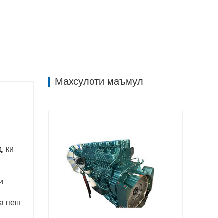
Маҳсулоти маъмул
, ки
и
ба пеш