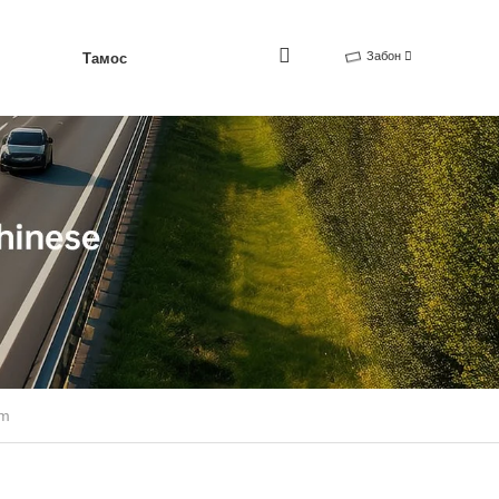
Забон
Тамос
im