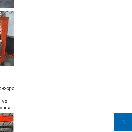
 онҳоро
а мо
иред.