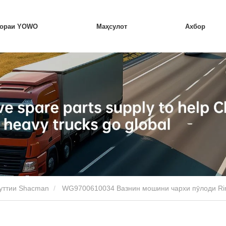
бораи YOWO
Маҳсулот
Ахбор
уттии Shacman
WG9700610034 Вазнин мошини чархи пӯлоди R