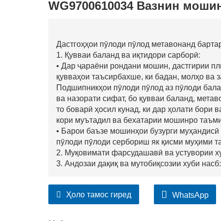
WG9700610034 Вазнин мошин
Дастгоҳҳои пӯлоди пӯлод метавонанд барта
1. Қувваи баланд ва иқтидори сарборӣ:
• Дар ҷараёни рондани мошин, дастгирии пл
қувваҳои таъсирбахше, ки бадан, молҳо ва з
Подшипникҳои пӯлоди пӯлод аз пӯлоди балан
ва назорати сифат, бо қувваи баланд, мета
то боварӣ ҳосил кунад, ки дар ҳолати бори 
кори муътадил ва бехатарии мошинро таъми
• Барои баъзе мошинҳои бузурги муҳандисӣ
пӯлоди пӯлоди сербориш як қисми муҳими т
2. Муқовимати фарсудашавӣ ва устувории х
3. Андозаи дақиқ ва мутобиқсозии хуби насб:
Ҳоло тамос гиред
WhatsApp