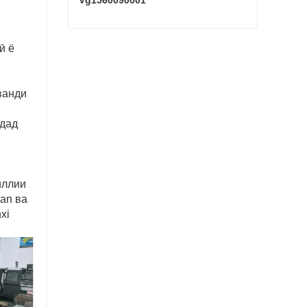
Vg1560090001
SINOTRUK HOWO Starter Vg1560090001
ӣ ё
Ҳоло тамос гиред
аванди
адад
иллии
an ва
xi