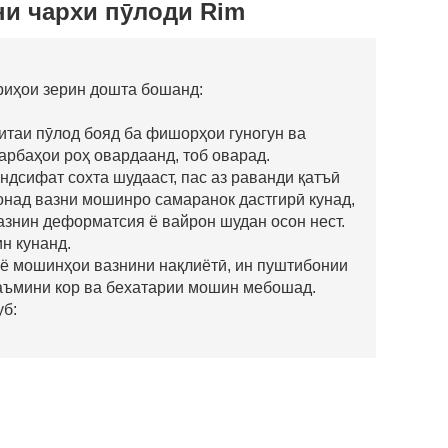
и чархи пӯлоди Rim
риҳои зерин дошта бошанд:
итаи пӯлод бояд ба фишорҳои гуногун ва
арбаҳои роҳ овардаанд, тоб оварад.
дсифат сохта шудааст, пас аз раванди қатъӣ
вонад вазни мошинро самаранок дастгирӣ кунад,
вазнин деформатсия ё вайрон шудан осон нест.
н кунанд.
 ё мошинҳои вазнини нақлиётӣ, ин пуштибонии
аъмини кор ва бехатарии мошин мебошад.
уб: