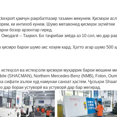
uckexport ҳамчун рақобатпазир таъмин мекунем. Қисмҳои асл
рем, ки интихоб кунем. Шумо метавонед қисмҳои эҳтиётии
и бозор арзонтар гиред.
- Омодагӣ -- Таҳвил. Бо таҷрибаи зиёда аз 10 сол, мо дар р
 қисмро барои шумо акс хоҳем кард. Ҳатто агар шумо 500 
а истеҳсол ва истеҳсоли қисмҳои муҳаррик барои мошини м
bile (SHACMAN), Northern Mercedes-Benz (NMB), Foton, Oum
ва сифати аълои худ намунаи саноат ҳастем. Ҷузъҳои Shaan
о дар бораи устуворӣ ва устуворӣ дар бар мегирад.