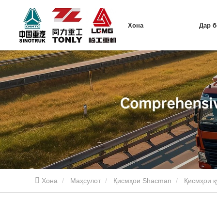
Хона
Дар 
Хона
Маҳсулот
Қисмҳои Shacman
Қисмҳои қ