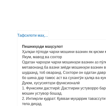
Тафсилоти маҳсулот
Пешниҳоди маҳсулот
Ҳалқаи пӯлоди чархи мошини вазнин як қисми 
Якум, мавод ва сохтор
Одатан чархҳои чархи мошинҳои вазнин аз пӯл
метавонанд ба вазни зиёди мошинҳои вазнин в
шудаанд, тоб оваранд. Сохтори он одатан давра
бо шина дар тамос аст ва сухангӯи ҳалқа ва к
Дуюм, хусусиятҳои функсионалӣ
1. Функсияи дастгирӣ: Дастгирии устуворро ба
мошин устувор бошад.
2. Интиқоли қудрат: Қувваи муҳаррик тавассут
тела диҳад.