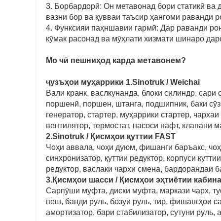
3. Борбардорӣ: Он метавонад бори статикӣ ва д
вазни бор ва қувваи таъсир ҳангоми раванди 
4. Функсияи паҳншавии гармӣ: Дар раванди р
кӯмак расонад ва мӯҳлати хизмати шинаро даро
Мо чӣ пешниҳод карда метавонем?
ҷузъҳои муҳаррики 1.Sinotruk / Weichai
Вали кранк, васлкунанда, блоки силиндр, сари 
поршенӣ, поршен, штанга, подшипник, баки сӯз
генератор, стартер, муҳаррики стартер, чарха
вентилятор, термостат, насоси нафт, клапани 
2.Sinotruk / Қисмҳои қуттии FAST
Чоҳи аввала, чоҳи дуюм, фишанги баръакс, чоҳи
синхронизатор, қуттии редуктор, корпуси қутти
редуктор, васлаки чархи смена, бардорандаи бар
3.Қисмҳои шасси / Қисмҳои эҳтиётии кабин
Сарпӯши муфта, диски муфта, маркази чарх, ту
пеш, банди руль, бозуи руль, тир, фишангҳои 
амортизатор, бари стабилизатор, сутуни руль, а