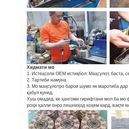
Хидмати мо
1. Истеҳсоли OEM истиқбол: Маҳсулот, баста, с
2. Тартиби намуна
3. Мо маҳсулотро барои шумо як маротиба дар д
қабул кунед.
Хуш омадед, ки ҳангоми гирифтани мол ба мо 
роҳи ҳалли онро пешниҳод хоҳем кард, вақте к