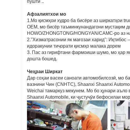
пушти ..
Афзалиятхои мо
1.Мо қисмҳои худро ба бисёре аз ширкатҳои tr
OEM, мо бисёр таъминкунандагони мустақим до
HOWO/ZHONGTONG/HONGYAN/CAMC-ро аз нарх
2."Хизматрасонии як мағозаи харид": Иқтибос -
идоракунии тиҷорати қисмҳо малака дорем
3. Пас аз гирифтани фармоиши шумо, мо ҳар як
дошта бошед.
Чеҳраи Ширкат
Дар соҳаи васеи саноати автомобилсозӣ, мо б
вазнини Чин (CNHTC), Shaanxi Shaanxi Automo
Weichai тамаркуз мекунем. Мо бо ҳунари аъло 
Shaanxi Automobile, ки ҷустуҷӯи бефосилаи мор