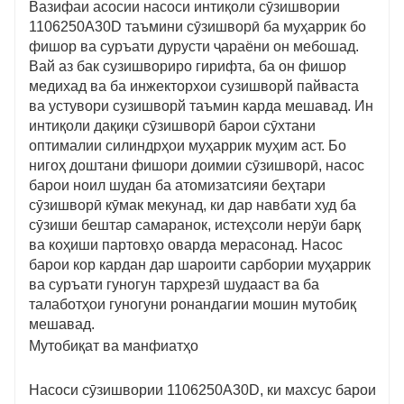
Вазифаи асосии насоси интиқоли сӯзишвории
1106250A30D таъмини сӯзишворӣ ба муҳаррик бо
фишор ва суръати дурусти ҷараёни он мебошад.
Вай аз бак сузишвориро гирифта, ба он фишор
медихад ва ба инжекторхои сузишворй пайваста
ва устувори сузишворй таъмин карда мешавад. Ин
интиқоли дақиқи сӯзишворӣ барои сӯхтани
оптималии силиндрҳои муҳаррик муҳим аст. Бо
нигоҳ доштани фишори доимии сӯзишворӣ, насос
барои ноил шудан ба атомизатсияи беҳтари
сӯзишворӣ кӯмак мекунад, ки дар навбати худ ба
сӯзиши бештар самаранок, истеҳсоли нерӯи барқ ​​​​
ва коҳиши партовҳо оварда мерасонад. Насос
барои кор кардан дар шароити сарбории муҳаррик
ва суръати гуногун тарҳрезӣ шудааст ва ба
талаботҳои гуногуни ронандагии мошин мутобиқ
мешавад.
Мутобиқат ва манфиатҳо
Насоси сӯзишвории 1106250A30D, ки махсус барои