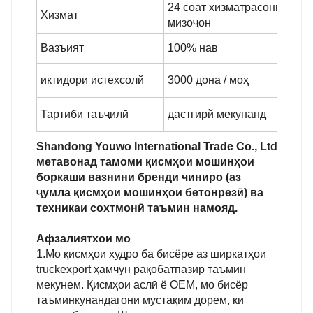
24 соат хизматрасонӣ ба
Хизмат
мизоҷон
Вазъият
100% нав
иктидори истехсолй
3000 дона / моҳ
Тартиби таъҷилӣ
дастгирй мекунанд
Shandong Youwo International Trade Co., Ltd
метавонад тамоми қисмҳои мошинҳои
боркаши вазнини бренди чиниро (аз
ҷумла қисмҳои мошинҳои бетонрезӣ) ва
техникаи сохтмонӣ таъмин намояд.
Афзалиятхои мо
1.Мо қисмҳои худро ба бисёре аз ширкатҳои
truckexport ҳамчун рақобатпазир таъмин
мекунем. Қисмҳои аслӣ ё OEM, мо бисёр
таъминкунандагони мустақим дорем, ки