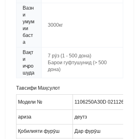
Вазн
и
умум
3000кг
ии
баст
а
Вақт
7 рӯз (1 - 500 дона)
и
Барои гуфтушунид (> 500
иҷро
дона)
шуда
Тавсифи Маҳсулот
Модели №
1106250A30D 02112671
ариза
деутз
Қобилияти фурӯш
Дар фурӯш