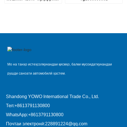
дизелӣ D12.42
Мо на танҳо истеҳсолкунандаи қисмҳо, балки мусоидаткунандаи
рушди саноати автомобилӣ ҳастем.
Shandong YOWO International Trade Co., Ltd.
Тел:
+8613791130800
WhatsApp:
+8613791130800
Почтаи электронӣ:
228891224@qq.com