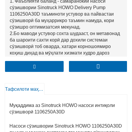
1. Фаъолияти баланд - самаранокии насоси
сӯзишвории Sinotruck HOWO Delivery Pump
1106250A30D таъминоти устувор ва пайвастаи
сӯзишворӣ ба муҳаррикро таъмин намуда, кори
сӯзишро оптимизатсия мекунад.
2.Бо маводи устувор сохта шудааст, он метавонад
ба шароити сахти корӣ дар дохили системаи
сӯзишворӣ тоб оварда, хатари корношоямиро
коҳиш диҳад ва мӯҳлати хизмати худро дароз
кунад.
3.Тарҳи дақиқи ин насоси интиқоли сӯзишворӣ
имкон медиҳад, ки танзими дақиқи фишори
сӯзишворӣ, ки барои нигоҳ доштани кори дурусти
муҳаррик ва беҳтар кардани сарфаи сӯзишворӣ
Тафсилоти маҳсулот
муҳим аст.
Муқаддима аз Sinotruck HOWO насоси интиқоли
сӯзишворӣ 1106250A30D
Насоси сӯзишвории Sinotruck HOWO 1106250A30D