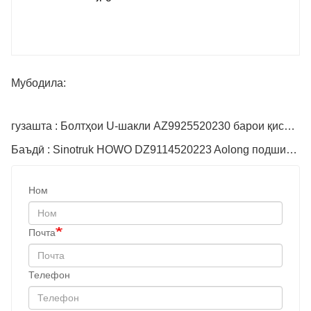
Мубодила:
гузашта : Болтҳои U-шакли AZ9925520230 барои қисмҳои самосвал
Баъдӣ : Sinotruk HOWO DZ9114520223 Aolong подшипник судї пӯлоди
Ном
Почта
Телефон