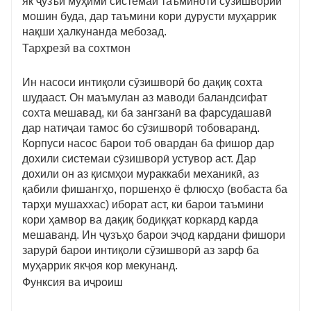
як ҷузъи муҳими системаи таъминоти сӯзишвории
мошин буда, дар таъмини кори дурусти муҳаррик
нақши ҳалкунанда мебозад.
Тарҳрезӣ ва сохтмон
Ин насоси интиқоли сӯзишворӣ бо дақиқ сохта
шудааст. Он маъмулан аз маводи баландсифат
сохта мешавад, ки ба зангзанӣ ва фарсудашавӣ
дар натиҷаи тамос бо сӯзишворӣ тобоваранд.
Корпуси насос барои тоб овардан ба фишор дар
дохили системаи сӯзишворӣ устувор аст. Дар
дохили он аз қисмҳои мураккаби механикӣ, аз
қабили фишангҳо, поршенҳо ё флюсҳо (вобаста ба
тарҳи мушаххас) иборат аст, ки барои таъмини
кори ҳамвор ва дақиқ бодиққат коркард карда
мешаванд. Ин ҷузъҳо барои эҷод кардани фишори
зарурӣ барои интиқоли сӯзишворӣ аз зарф ба
муҳаррик якҷоя кор мекунанд.
Функсия ва иҷроиш