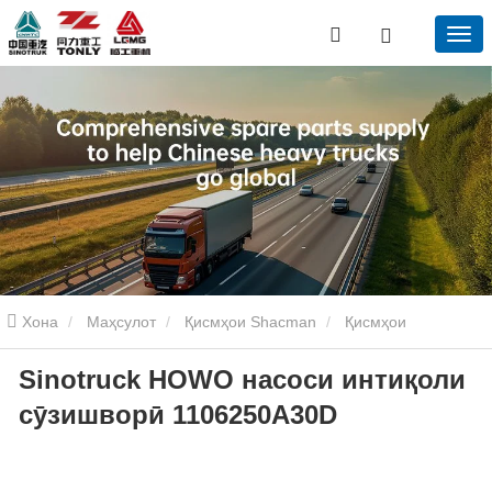
Хона
Маҳсулот
Қисмҳои Shacman
Қисмҳои
Sinotruck HOWO насоси интиқоли
муҳаррики Shacman
Sinotruck HOWO насоси интиқоли
сӯзишворӣ 1106250A30D
сӯзишворӣ 1106250A30D