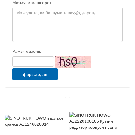
Мазмуни машварат
Рамзи озмоиш
фиристодан