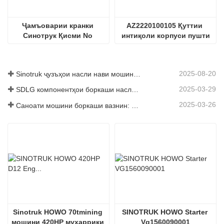
Ҷамъоварии кранки 
AZ2220100105 Қуттии 
Синотрук Қисми No 
интиқоли корпуси пушти
Az1246020014
2025-08-20
Sinotruk ҷузъҳои насли нави мошинҳои боркаш: баланд бардоштани самаранокӣ ва эътимоднокии логистикаи ҷаҳонӣ
2025-03-29
SDLG компонентҳои боркаши наслро барои баланд бардоштани самаранокии глобалии Логистика
2025-03-26
Саноати мошини боркаши вазнин: Энергетика ва содироти нав ҳамчун ронандагони дугоник, ки дар қисмҳои маҳаллӣ корхонаҳои худро суръат бахшанд
Sinotruk HOWO 70tmining 
SINOTRUK HOWO Starter 
мошини 420HP муҳаррики 
Vg1560090001