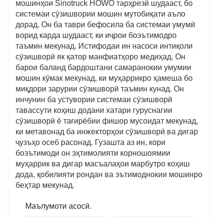
мошинҳои Sinotruck HOWO тарҳрезӣ шудааст, бо
системаи сӯзишвории мошин мутобиқати аъло
дорад. Он ба таври бефосила ба системаи умумӣ
ворид карда шудааст, ки иҷрои боэътимодро
таъмин мекунад. Истифодаи ин насоси интиқоли
сӯзишворӣ як қатор манфиатҳоро медиҳад. Он
барои баланд бардоштани самаранокии умумии
мошин кӯмак мекунад, ки муҳаррикро ҳамеша бо
миқдори зарурии сӯзишворӣ таъмин кунад. Он
инчунин ба устувории системаи сӯзишворӣ
тавассути коҳиш додани хатари гуруснагии
сӯзишворӣ ё тағирёбии фишор мусоидат мекунад,
ки метавонад ба инжекторҳои сӯзишворӣ ва дигар
ҷузъҳо осеб расонад. Гузашта аз ин, кори
боэътимоди он эҳтимолияти корношоямии
муҳаррик ва дигар масъалаҳои марбутро коҳиш
дода, қобилияти рондан ва эътимоднокии мошинро
беҳтар мекунад.
Маълумоти асосӣ.