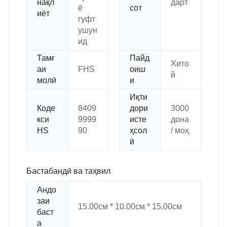
нақл
дарт
ё
сот
иёт
гуфт
ушун
ид
Тамғ
Пайд
Хито
аи
FHS
оиш
й
молӣ
и
Иқти
Коде
8409
дори
3000
кси
9999
исте
дона
HS
90
ҳсол
/ моҳ
ӣ
Бастабандӣ ва таҳвил
Андо
заи
15.00см * 10.00см * 15.00см
баст
а