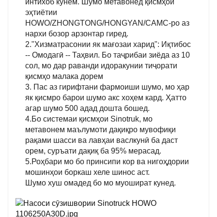
интихоб кунем. Шумо метавонед қисмҳои
эҳтиётии
HOWO/ZHONGTONG/HONGYAN/CAMC-ро аз
нархи бозор арзонтар гиред.
2."Хизматрасонии як мағозаи харид": Иқтибос
-- Омодагӣ -- Таҳвил. Бо таҷрибаи зиёда аз 10
сол, мо дар раванди идоракунии тиҷорати
қисмҳо малака дорем
3. Пас аз гирифтани фармоиши шумо, мо ҳар
як қисмро барои шумо акс хоҳем кард. Ҳатто
агар шумо 500 адад дошта бошед.
4.Бо системаи қисмҳои Sinotruk, мо
метавонем маълумоти дақиқро мувофиқи
рақами шасси ва лавҳаи васлкунӣ ба даст
орем, суръати дақиқ ба 95% мерасад.
5.Роҳбари мо бо принсипи кор ва нигоҳдории
мошинҳои боркаш хеле шинос аст.
Шумо хуш омадед бо мо муошират кунед.