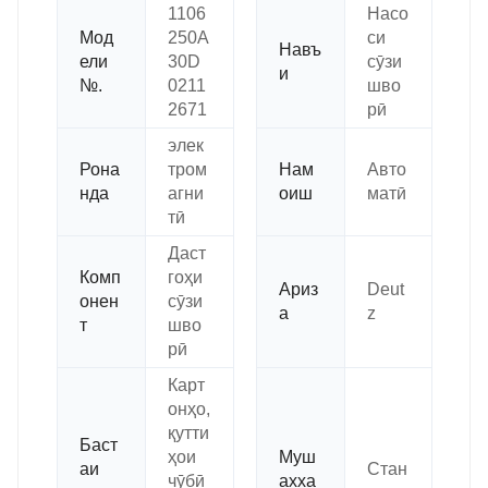
1106
Насо
Мод
250A
си
Навъ
ели
30D
сӯзи
и
№.
0211
шво
2671
рӣ
элек
Рона
тром
Нам
Авто
нда
агни
оиш
матӣ
тӣ
Даст
Комп
гоҳи
Ариз
Deut
онен
сӯзи
а
z
т
шво
рӣ
Карт
онҳо,
қутти
Баст
ҳои
Муш
аи
Стан
чӯбӣ
ахха